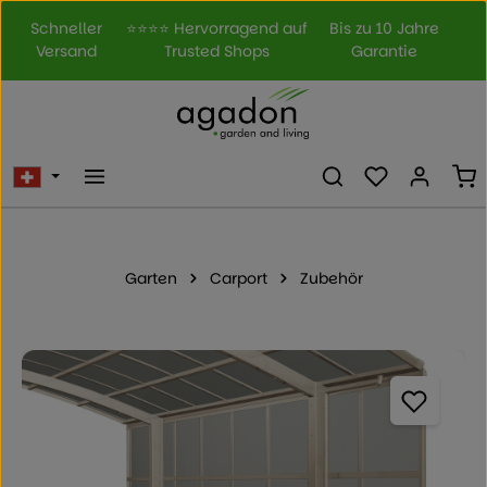
Zum Hauptinhalt springen
Schneller
⭐⭐⭐⭐ Hervorragend auf
Bis zu 10 Jahre
Versand
Trusted Shops
Garantie
Du hast 0 Prod
Wa
Garten
Carport
Zubehör
Bildergalerie überspringen