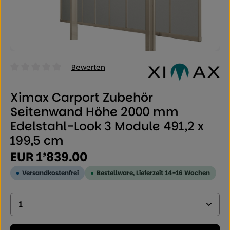
Bewerten
Durchschnittliche Bewertung von 0 von 5 Sternen
Ximax Carport Zubehör
Seitenwand Höhe 2000 mm
Edelstahl-Look 3 Module 491,2 x
199,5 cm
Regulärer Preis:
EUR 1’839.00
Versandkostenfrei
Bestellware, Lieferzeit 14-16 Wochen
Produkt Anzahl: Geben Sie den gewünschten Wer