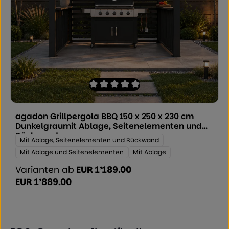
Durchschnittliche Bewertung von 0 von
agadon Grillpergola BBQ 150 x 250 x 230 cm
Dunkelgraumit Ablage, Seitenelementen und
Rückwand
Ausführung:
Mit Ablage, Seitenelementen und Rückwand
Mit Ablage und Seitenelementen
Mit Ablage
Varianten ab
EUR 1’189.00
EUR 1’889.00
Regulärer Preis: