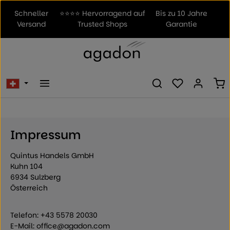
Zum Hauptinhalt springen
Schneller
⭐⭐⭐⭐ Hervorragend auf
Bis zu 10 Jahre
Versand
Trusted Shops
Garantie
Du hast 0 Prod
Wa
Impressum
Quintus Handels GmbH
Kuhn 104
6934 Sulzberg
Österreich
Telefon: +43 5578 20030
E-Mail:
office@agadon.com