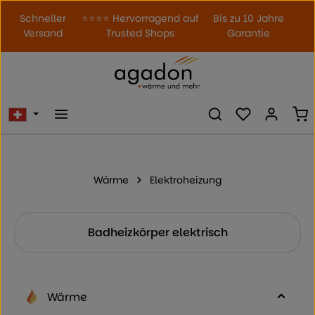
Zum Hauptinhalt springen
Schneller
⭐⭐⭐⭐ Hervorragend auf
Bis zu 10 Jahre
Versand
Trusted Shops
Garantie
Du hast 0 Prod
Wa
Wärme
Elektroheizung
Kategoriegalerie überspringen
Badheizkörper elektrisch
Wärme