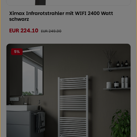
Durchschnittliche Bewertung von 0 von
Ximax Infrarotstrahler mit WIFI 2400 Watt
schwarz
EUR 224.10
Verkaufspreis:
Regulärer Preis:
EUR 249.00
5
%