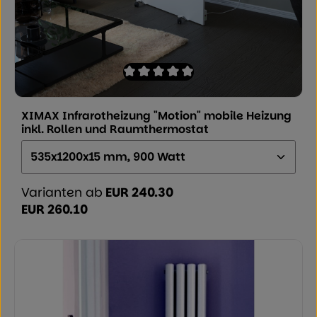
Durchschnittliche Bewertung von 0 von
XIMAX Infrarotheizung "Motion" mobile Heizung
inkl. Rollen und Raumthermostat
Größe (Höhe x Breite x Tiefe):
Varianten ab
EUR 240.30
EUR 260.10
Regulärer Preis: