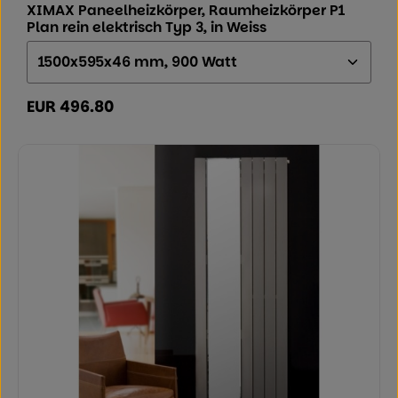
XIMAX Paneelheizkörper, Raumheizkörper P1
Plan rein elektrisch Typ 3, in Weiss
Größe (Höhe x Breite x Tiefe):
EUR 496.80
Regulärer Preis: