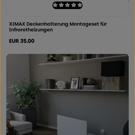
Durchschnittliche Bewertung von 0 von
XIMAX Deckenhalterung Montageset für
Infrarotheizungen
EUR 35.00
Regulärer Preis: