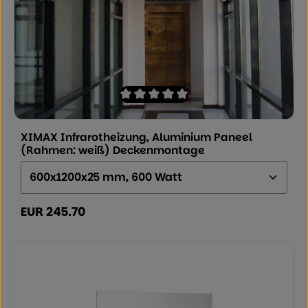
Durchschnittliche Bewertung von 0 von
XIMAX Infrarotheizung, Aluminium Paneel
(Rahmen: weiß) Deckenmontage
Größe (Höhe x Breite x Tiefe):
EUR 245.70
Regulärer Preis: