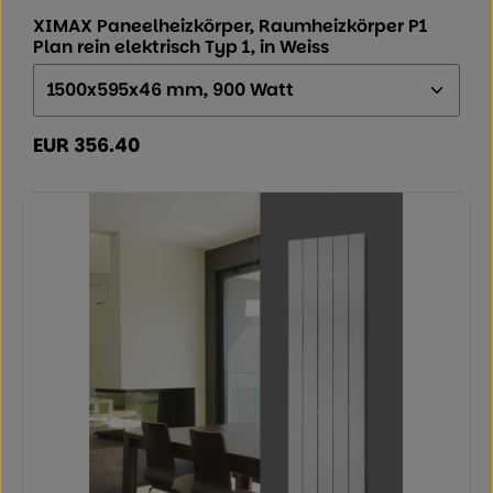
XIMAX Paneelheizkörper, Raumheizkörper P1
Plan rein elektrisch Typ 1, in Weiss
Größe (Höhe x Breite x Tiefe):
EUR 356.40
Regulärer Preis: