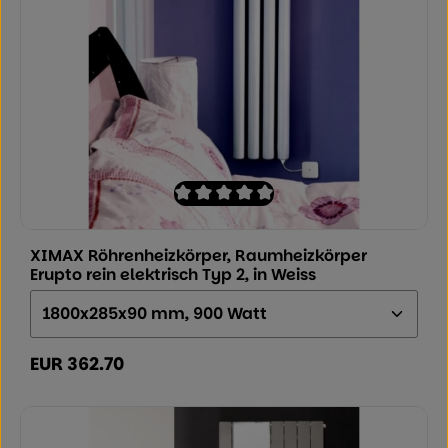
Durchschnittliche Bewertung von 0 von
XIMAX Röhrenheizkörper, Raumheizkörper
Erupto rein elektrisch Typ 2, in Weiss
Größe (Höhe x Breite x Tiefe):
EUR 362.70
Regulärer Preis: