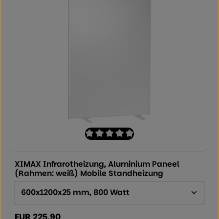
Durchschnittliche Bewertung von 0 von
XIMAX Infrarotheizung, Aluminium Paneel
(Rahmen: weiß) Mobile Standheizung
Größe (Höhe x Breite x Tiefe):
EUR 225.90
Regulärer Preis: