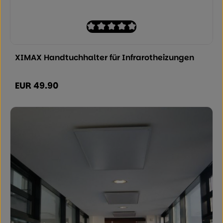
Durchschnittliche Bewertung von 0 von
XIMAX Handtuchhalter für Infrarotheizungen
EUR 49.90
Regulärer Preis: