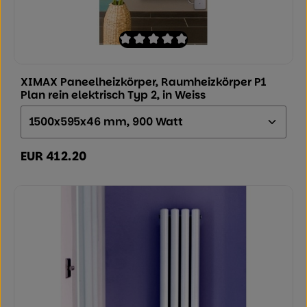
Durchschnittliche Bewertung von 0 von
XIMAX Paneelheizkörper, Raumheizkörper P1
Plan rein elektrisch Typ 2, in Weiss
Größe (Höhe x Breite x Tiefe):
EUR 412.20
Regulärer Preis: