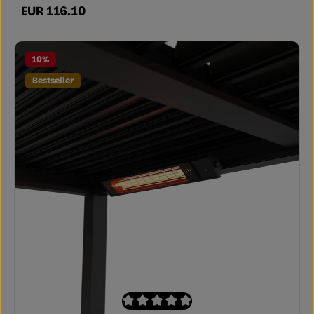
EUR 116.10
Regulärer Preis:
10
%
Bestseller