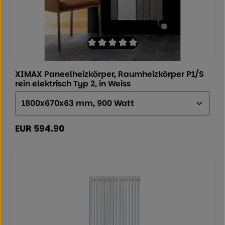
Durchschnittliche Bewertung von 0 von
XIMAX Paneelheizkörper, Raumheizkörper P1/S
rein elektrisch Typ 2, in Weiss
Größe (Höhe x Breite x Tiefe):
EUR 594.90
Regulärer Preis: