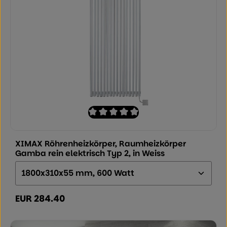
Durchschnittliche Bewertung von 0 von
XIMAX Röhrenheizkörper, Raumheizkörper
Gamba rein elektrisch Typ 2, in Weiss
Größe (Höhe x Breite x Tiefe):
EUR 284.40
Regulärer Preis: