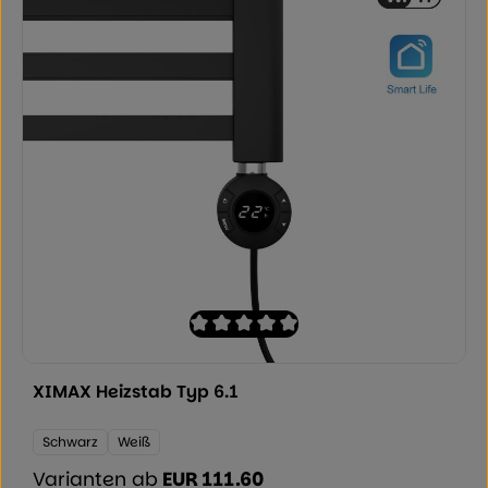
Durchschnittliche Bewertung von 0 von
XIMAX Heizstab Typ 6.1
Farbe:
Schwarz
Weiß
Varianten ab
EUR 111.60