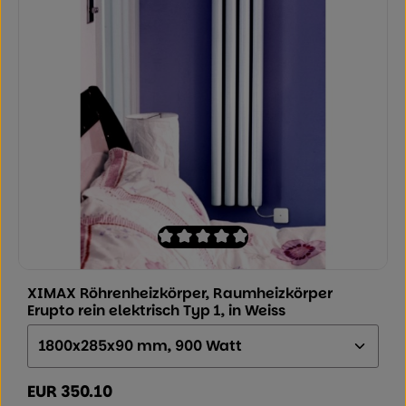
Durchschnittliche Bewertung von 0 von
XIMAX Röhrenheizkörper, Raumheizkörper
Erupto rein elektrisch Typ 1, in Weiss
Größe (Höhe x Breite x Tiefe):
EUR 350.10
Regulärer Preis: