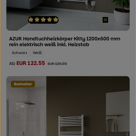
(1)
Durchschnittliche Bewertung von 5 von 5 Sternen
AZUR Handtuchheizkörper Kitty 1200x600 mm
rein elektrisch weiß inkl. Heizstab
Farbe:
Schwarz
Weiß
EUR 122.55
Verkaufspreis:
Ab
Regulärer Preis:
EUR 129.00
Bestseller