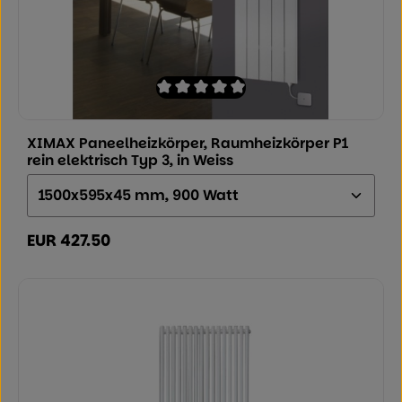
Durchschnittliche Bewertung von 0 von
XIMAX Paneelheizkörper, Raumheizkörper P1
rein elektrisch Typ 3, in Weiss
Größe (Höhe x Breite x Tiefe):
EUR 427.50
Regulärer Preis: