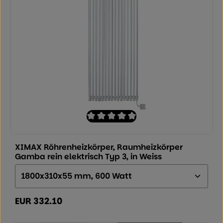
Durchschnittliche Bewertung von 0 von
XIMAX Röhrenheizkörper, Raumheizkörper
Gamba rein elektrisch Typ 3, in Weiss
Größe (Höhe x Breite x Tiefe):
EUR 332.10
Regulärer Preis: