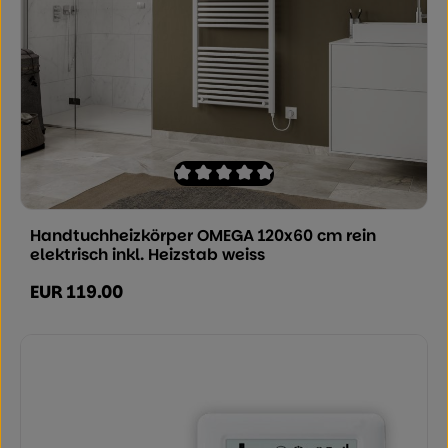
Durchschnittliche Bewertung von 0 von
Handtuchheizkörper OMEGA 120x60 cm rein
elektrisch inkl. Heizstab weiss
EUR 119.00
Regulärer Preis: