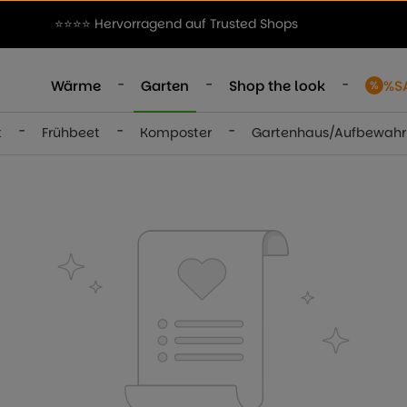
⭐⭐⭐⭐ Hervorragend auf Trusted Shops
-
-
-
Wärme
Garten
Shop the look
%S
-
-
-
t
Frühbeet
Komposter
Gartenhaus/Aufbewah