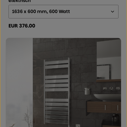
elektrisch
Größe (Höhe x Breite x Tiefe):
EUR 376.00
Regulärer Preis: