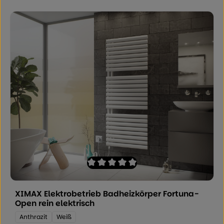
Durchschnittliche Bewertung von 0 von
XIMAX Elektrobetrieb Badheizkörper Fortuna-
Open rein elektrisch
Farbe:
Anthrazit
Weiß