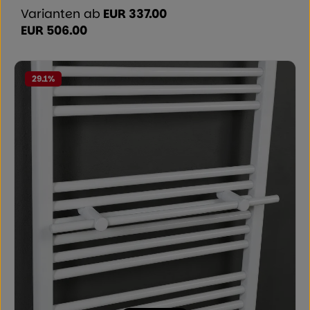
Varianten ab
EUR 337.00
EUR 506.00
Regulärer Preis:
29.1
%