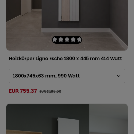
Durchschnittliche Bewertung von 0 von
Heizkörper Ligno Esche 1800 x 445 mm 414 Watt
Größe (Höhe x Breite x Tiefe):
EUR 755.37
Verkaufspreis:
Regulärer Preis:
EUR 1’199.00