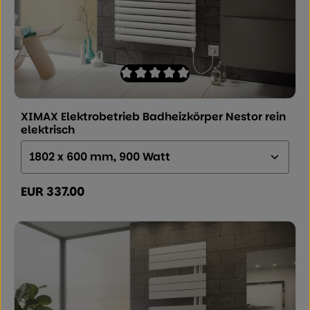
Durchschnittliche Bewertung von 0 von
XIMAX Elektrobetrieb Badheizkörper Nestor rein
elektrisch
Größe (Höhe x Breite x Tiefe):
EUR 337.00
Regulärer Preis: