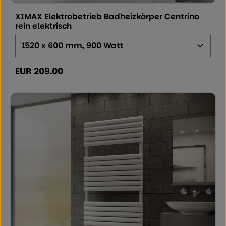
XIMAX Elektrobetrieb Badheizkörper Centrino
rein elektrisch
Größe (Höhe x Breite x Tiefe):
EUR 209.00
Regulärer Preis: