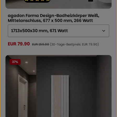
Durchschnittliche Bewertung von 5 von 5 Sternen
agadon Forma Design-Badheizkörper Weiß,
Mittelanschluss, 677 x 500 mm, 266 Watt
Größe (Höhe x Breite x Tiefe):
EUR 79.90
Verkaufspreis:
Regulärer Preis:
EUR 159.00
(30-Tage-Bestpreis: EUR 79.90)
37
%