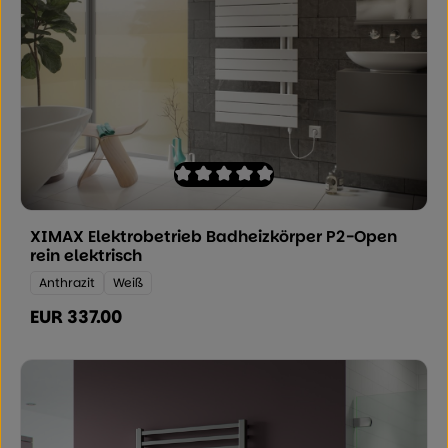
Durchschnittliche Bewertung von 0 von
XIMAX Elektrobetrieb Badheizkörper P2-Open
rein elektrisch
Farbe:
Anthrazit
Weiß
EUR 337.00
Regulärer Preis: