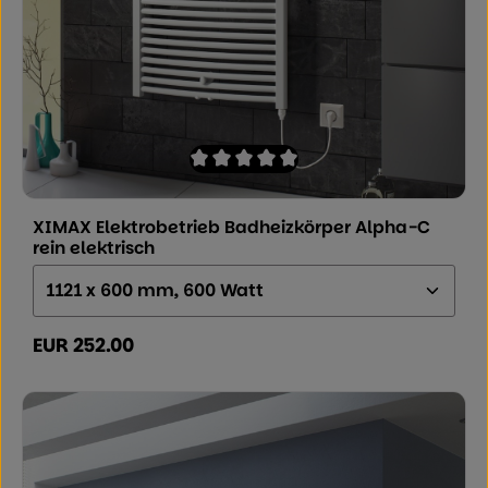
Durchschnittliche Bewertung von 0 von
XIMAX Elektrobetrieb Badheizkörper Alpha-C
rein elektrisch
Größe (Höhe x Breite x Tiefe):
EUR 252.00
Regulärer Preis: