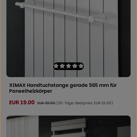
Durchschnittliche Bewertung von 0 von
XIMAX Handtuchstange gerade 565 mm für
Paneelheizkörper
EUR 19.00
Verkaufspreis:
Regulärer Preis:
EUR 39.50
(30-Tage-Bestpreis: EUR 19.00)