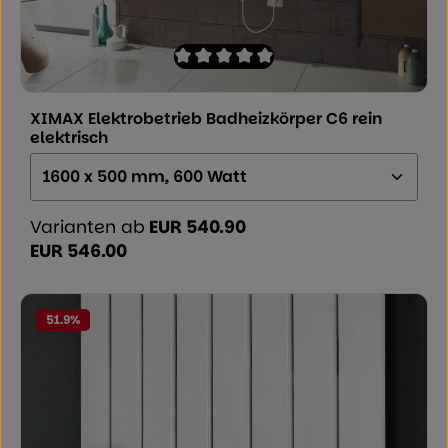
Durchschnittliche Bewertung von 0 von
XIMAX Elektrobetrieb Badheizkörper C6 rein
elektrisch
Größe (Höhe x Breite x Tiefe):
Varianten ab
EUR 540.90
EUR 546.00
Regulärer Preis:
51.9
%