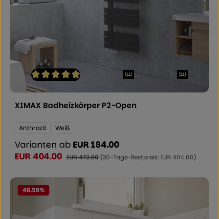
(11)
(11)
Durchschnittliche Bewertung von 4.91 von 5 Sternen
XIMAX Badheizkörper P2-Open
Farbe:
Anthrazit
Weiß
Varianten ab
EUR 184.00
EUR 404.00
Verkaufspreis:
Regulärer Preis:
EUR 472.00
(30-Tage-Bestpreis: EUR 404.00)
48.58
%