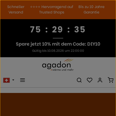
Zum Hauptinhalt springen
Schneller
⭐⭐⭐⭐ Hervorragend auf
Bis zu 10 Jahre
Versand
Trusted Shops
Garantie
75
:
29
:
33
Spare jetzt 10% mit dem Code: DIY10
Gültig bis 10.08.2026 um 22:00:00
Du hast 0 Prod
Wa