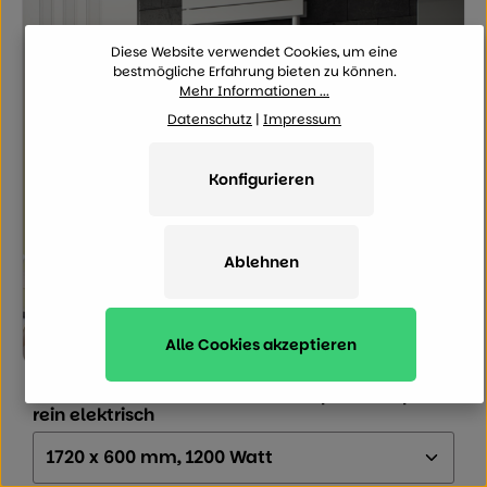
Diese Website verwendet Cookies, um eine
bestmögliche Erfahrung bieten zu können.
Mehr Informationen ...
Datenschutz
|
Impressum
Konfigurieren
Ablehnen
Alle Cookies akzeptieren
Durchschnittliche Bewertung von 0 von
XIMAX Elektrobetrieb Badheizkörper P2 Duplex
rein elektrisch
Größe (Höhe x Breite x Tiefe):