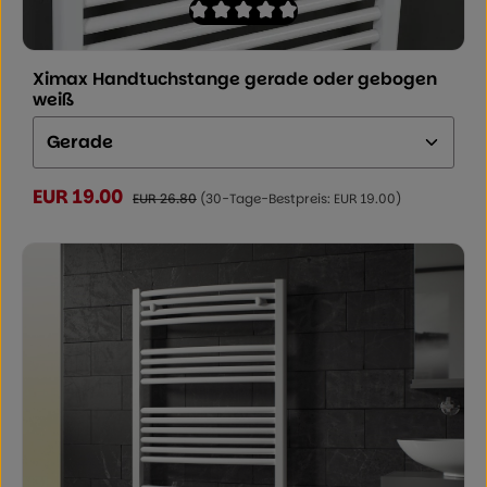
Durchschnittliche Bewertung von 0 von
Ximax Handtuchstange gerade oder gebogen
weiß
Ausführung:
EUR 19.00
Verkaufspreis:
Regulärer Preis:
EUR 26.80
(30-Tage-Bestpreis: EUR 19.00)