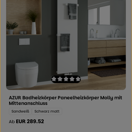
Durchschnittliche Bewertung von 0 von
AZUR Badheizkörper Paneelheizkörper Molly mit
Mittenanschluss
Farbe:
Sandweiß
Schwarz matt
EUR 289.52
Regulärer Preis:
Ab