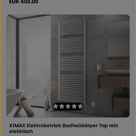
EUR 403.00
Regulärer Preis:
Durchschnittliche Bewertung von 0 von
XIMAX Elektrobetrieb Badheizkörper Top rein
elektrisch