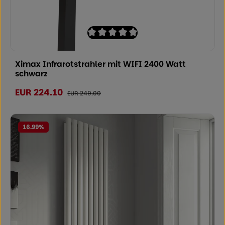
Durchschnittliche Bewertung von 0 von
Ximax Infrarotstrahler mit WIFI 2400 Watt
schwarz
EUR 224.10
Verkaufspreis:
Regulärer Preis:
EUR 249.00
16.99
%