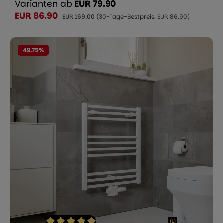
Varianten ab
EUR 79.90
EUR 86.90
Verkaufspreis:
Regulärer Preis:
EUR 169.00
(30-Tage-Bestpreis: EUR 86.90)
49.75
%
(1)