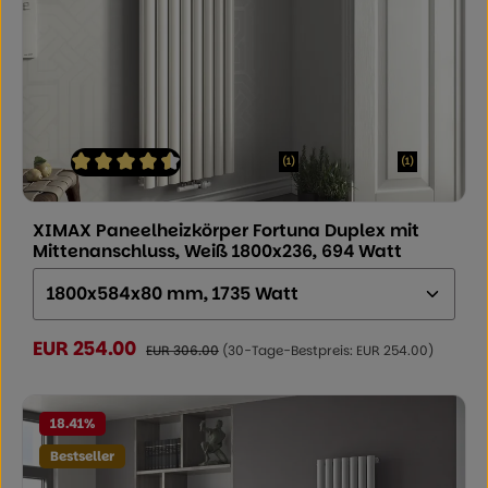
(1)
(1)
Durchschnittliche Bewertung von 4.5 von 5 Sternen
XIMAX Paneelheizkörper Fortuna Duplex mit
Mittenanschluss, Weiß 1800x236, 694 Watt
Größe (Höhe x Breite x Tiefe):
EUR 254.00
Verkaufspreis:
Regulärer Preis:
EUR 306.00
(30-Tage-Bestpreis: EUR 254.00)
18.41
%
Bestseller