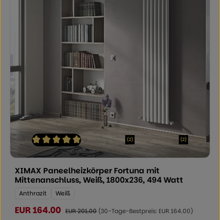
(2)
(2)
Durchschnittliche Bewertung von 5 von 5 Sternen
XIMAX Paneelheizkörper Fortuna mit
Mittenanschluss, Weiß, 1800x236, 494 Watt
Farbe:
Anthrazit
Weiß
EUR 164.00
Verkaufspreis:
Regulärer Preis:
EUR 201.00
(30-Tage-Bestpreis: EUR 164.00)