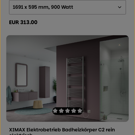
Größe (Höhe x Breite x Tiefe):
EUR 313.00
Regulärer Preis:
Durchschnittliche Bewertung von 0 von
XIMAX Elektrobetrieb Badheizkörper C2 rein