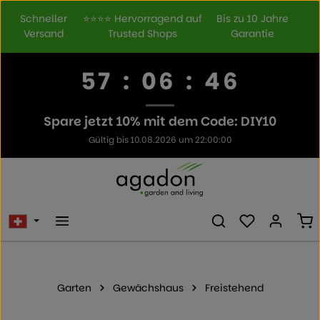
Zum Hauptinhalt springen
Schneller
⭐⭐⭐⭐ Hervorragend auf
Bis zu 10 Jahre
Versand
Trusted Shops
Garantie
57
:
06
:
46
Spare jetzt 10% mit dem Code: DIY10
Gültig bis 10.08.2026 um 22:00:00
Du hast 0 Prod
Wa
Garten
Gewächshaus
Freistehend