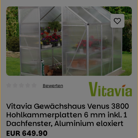
Bildergalerie überspringen
Bewerten
Durchschnittliche Bewertung von 0 von 5 Sternen
Vitavia Gewächshaus Venus 3800
Hohlkammerplatten 6 mm inkl. 1
Dachfenster, Aluminium eloxiert
Regulärer Preis:
EUR 649.90