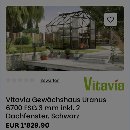
Bildergalerie überspringen
Bewerten
Durchschnittliche Bewertung von 0 von 5 Sternen
Vitavia Gewächshaus Uranus
6700 ESG 3 mm inkl. 2
Dachfenster, Schwarz
Regulärer Preis:
EUR 1’829.90