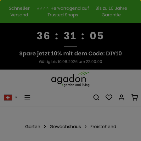
Zum Hauptinhalt springen
Schneller
⭐⭐⭐⭐ Hervorragend auf
Bis zu 10 Jahre
Versand
Trusted Shops
Garantie
36
:
31
:
05
Spare jetzt 10% mit dem Code: DIY10
Gültig bis 10.08.2026 um 22:00:00
Du hast 0 Prod
Wa
Garten
Gewächshaus
Freistehend