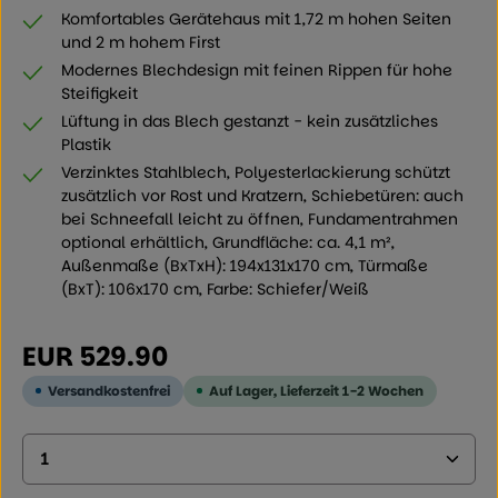
Komfortables Gerätehaus mit 1,72 m hohen Seiten
und 2 m hohem First
Modernes Blechdesign mit feinen Rippen für hohe
Steifigkeit
Lüftung in das Blech gestanzt - kein zusätzliches
Plastik
Verzinktes Stahlblech, Polyesterlackierung schützt
zusätzlich vor Rost und Kratzern, Schiebetüren: auch
bei Schneefall leicht zu öffnen, Fundamentrahmen
optional erhältlich, Grundfläche: ca. 4,1 m²,
Außenmaße (BxTxH): 194x131x170 cm, Türmaße
(BxT): 106x170 cm, Farbe: Schiefer/Weiß
Regulärer Preis:
EUR 529.90
Versandkostenfrei
Auf Lager, Lieferzeit 1-2 Wochen
Produkt Anzahl: Geben Sie den gewünschten Wer