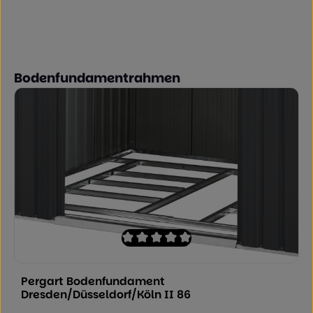
Produktgalerie überspringen
Bodenfundamentrahmen
Durchschnittliche Bewertung von 0 von
Pergart Bodenfundament
Dresden/Düsseldorf/Köln II 86