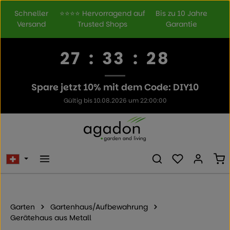
Zum Hauptinhalt springen
Schneller
⭐⭐⭐⭐ Hervorragend auf
Bis zu 10 Jahre
Versand
Trusted Shops
Garantie
27
:
33
:
28
Spare jetzt 10% mit dem Code: DIY10
Gültig bis 10.08.2026 um 22:00:00
Du hast 0 Prod
Wa
Garten
Gartenhaus/Aufbewahrung
Gerätehaus aus Metall