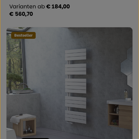
Varianten ab
€ 184,00
€ 560,70
Regulärer Preis:
Bestseller