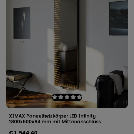
Durchschnittliche Bewertung von 0 von
XIMAX Paneelheizkörper LED Infinity
1800x500x84 mm mit Mittenanschluss
€ 1.544,40
Regulärer Preis: