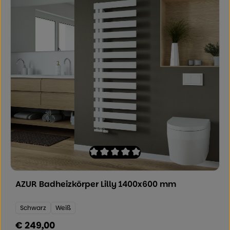
Durchschnittliche Bewertung von 0 von
AZUR Badheizkörper Lilly 1400x600 mm
Farbe:
Schwarz
Weiß
€ 249,00
Regulärer Preis: