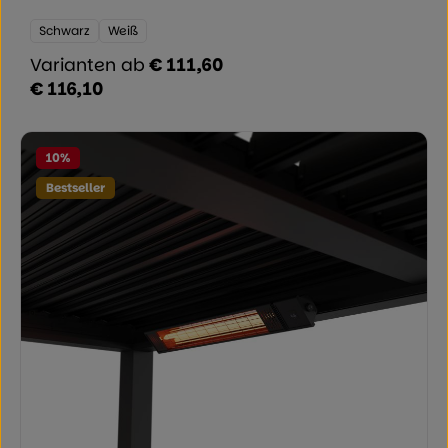
Farbe:
Schwarz
Weiß
Varianten ab
€ 111,60
€ 116,10
Regulärer Preis:
10
%
Bestseller