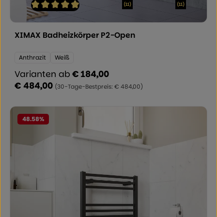
(11)
(11)
Durchschnittliche Bewertung von 4.91 von 5 Sternen
XIMAX Badheizkörper P2-Open
Farbe:
Anthrazit
Weiß
Varianten ab
€ 184,00
€ 484,00
Regulärer Preis:
(30-Tage-Bestpreis: € 484,00)
48.58
%