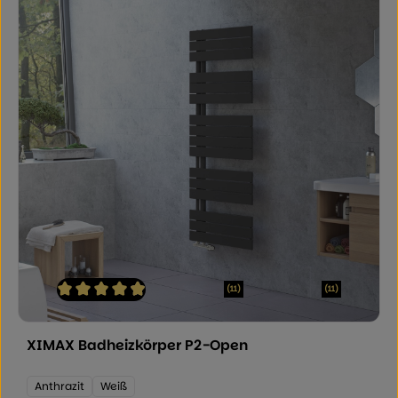
(11)
(11)
Durchschnittliche Bewertung von 4.91 von 5 Sternen
XIMAX Badheizkörper P2-Open
Farbe:
Anthrazit
Weiß