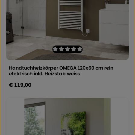
Durchschnittliche Bewertung von 0 von
Handtuchheizkörper OMEGA 120x60 cm rein
elektrisch inkl. Heizstab weiss
€ 119,00
Regulärer Preis: