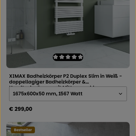
Durchschnittliche Bewertung von 0 von
XIMAX Badheizkörper P2 Duplex Slim in Weiß -
doppellagiger Badheizkörper &
Handtuchwärmer mit Mittenanschluss
Größe (Höhe x Breite x Tiefe):
€ 299,00
Regulärer Preis:
Bestseller