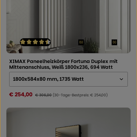
(1)
(1)
Durchschnittliche Bewertung von 4.5 von 5 Sternen
XIMAX Paneelheizkörper Fortuna Duplex mit
Mittenanschluss, Weiß 1800x236, 694 Watt
Größe (Höhe x Breite x Tiefe):
€ 254,00
Verkaufspreis:
Regulärer Preis:
€ 306,00
(30-Tage-Bestpreis: € 254,00)