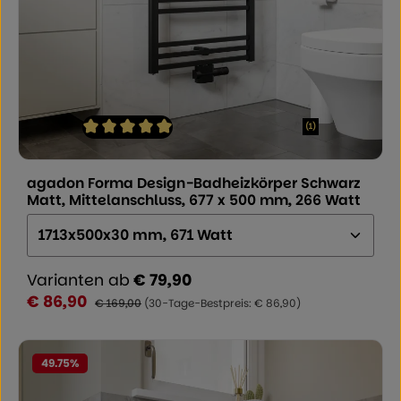
(1)
Durchschnittliche Bewertung von 5 von 5 Sternen
agadon Forma Design-Badheizkörper Schwarz
Matt, Mittelanschluss, 677 x 500 mm, 266 Watt
Größe (Höhe x Breite x Tiefe):
Varianten ab
€ 79,90
€ 86,90
Verkaufspreis:
Regulärer Preis:
€ 169,00
(30-Tage-Bestpreis: € 86,90)
49.75
%