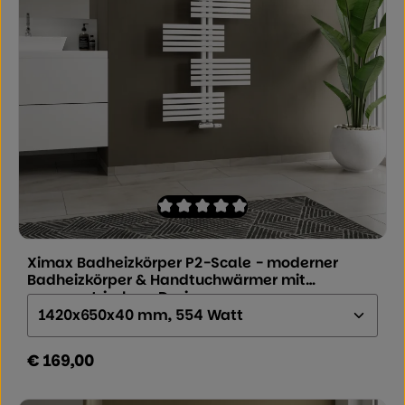
Durchschnittliche Bewertung von 0 von
Ximax Badheizkörper P2-Scale - moderner
Badheizkörper & Handtuchwärmer mit
asymmetrischem Design
Größe (Höhe x Breite x Tiefe):
€ 169,00
Regulärer Preis: