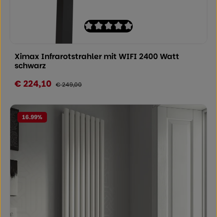
Durchschnittliche Bewertung von 0 von
Ximax Infrarotstrahler mit WIFI 2400 Watt
schwarz
€ 224,10
Verkaufspreis:
Regulärer Preis:
€ 249,00
16.99
%