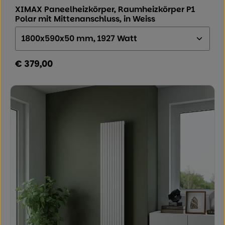
XIMAX Paneelheizkörper, Raumheizkörper P1
Polar mit Mittenanschluss, in Weiss
Größe (Höhe x Breite x Tiefe):
€ 379,00
Regulärer Preis: