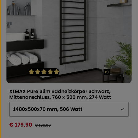
(1)
Durchschnittliche Bewertung von 5 von 5 Sternen
XIMAX Pure Slim Badheizkörper Schwarz,
Mittenanschluss, 760 x 500 mm, 274 Watt
Größe (Höhe x Breite x Tiefe):
€ 179,90
Verkaufspreis:
Regulärer Preis:
€ 199,00