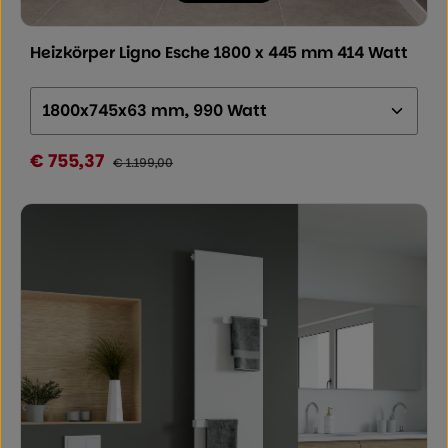
Durchschnittliche Bewertung von 0 von
Heizkörper Ligno Esche 1800 x 445 mm 414 Watt
Größe (Höhe x Breite x Tiefe):
€ 755,37
Verkaufspreis:
Regulärer Preis:
€ 1.199,00