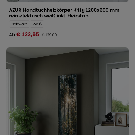
AZUR Handtuchheizkörper Kitty 1200x600 mm
rein elektrisch weiß inkl. Heizstab
Farbe:
Schwarz
Weiß
€ 122,55
Verkaufspreis:
Ab
Regulärer Preis:
€ 129,00