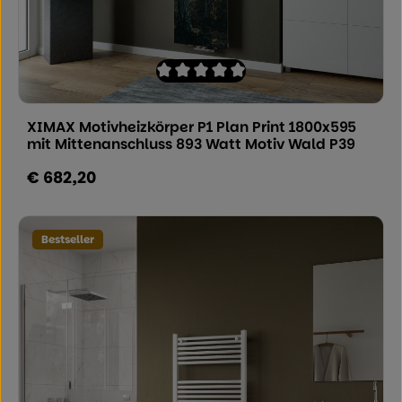
Durchschnittliche Bewertung von 0 von
XIMAX Motivheizkörper P1 Plan Print 1800x595
mit Mittenanschluss 893 Watt Motiv Wald P39
€ 682,20
Regulärer Preis:
Bestseller