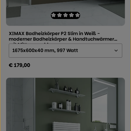
Durchschnittliche Bewertung von 0 von
XIMAX Badheizkörper P2 Slim in Weiß -
moderner Badheizkörper & Handtuchwärmer
mit Mittenanschluss
Größe (Höhe x Breite x Tiefe):
€ 179,00
Regulärer Preis: