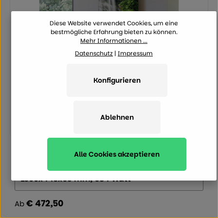
Diese Website verwendet Cookies, um eine
bestmögliche Erfahrung bieten zu können.
Mehr Informationen ...
Datenschutz
|
Impressum
Konfigurieren
Ablehnen
(3)
(4)
Durchschnittliche Bewertung von 5 von 5 Sternen
XIMAX Paneelheizkörper P1 Plan Print, mit
Alle Cookies akzeptieren
Mittenanschluss und Motiven
Größe (Höhe x Breite x Tiefe):
€ 472,50
Regulärer Preis:
Ab