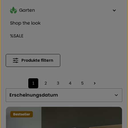
Garten
Shop the look
%SALE
Produkte filtern
1
2
3
4
5
Seite
Seite
Seite
Seite
Seite
Bestseller