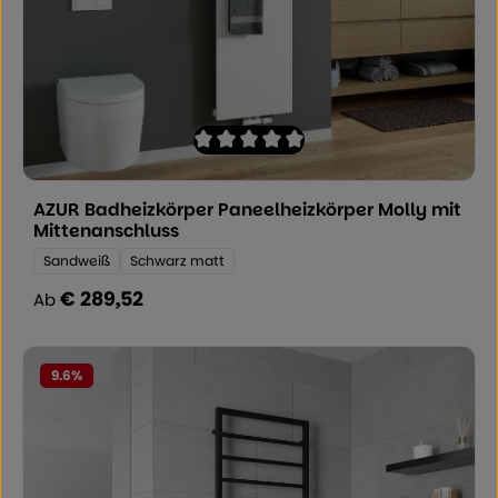
Durchschnittliche Bewertung von 0 von
AZUR Badheizkörper Paneelheizkörper Molly mit
Mittenanschluss
Farbe:
Sandweiß
Schwarz matt
€ 289,52
Regulärer Preis:
Ab
9.6
%