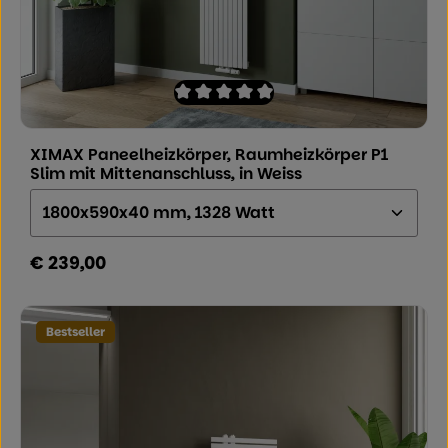
Durchschnittliche Bewertung von 0 von
XIMAX Paneelheizkörper, Raumheizkörper P1
Slim mit Mittenanschluss, in Weiss
Größe (Höhe x Breite x Tiefe):
€ 239,00
Regulärer Preis:
Bestseller