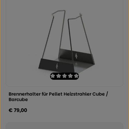
Durchschnittliche Bewertung von 0 von
Brennerhalter für Pellet Heizstrahler Cube /
Barcube
€ 79,00
Regulärer Preis: