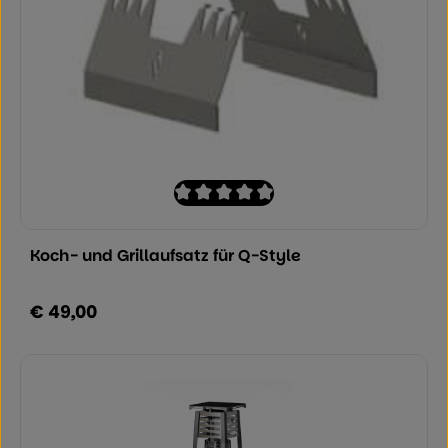
Durchschnittliche Bewertung von 0 von
Koch- und Grillaufsatz für Q-Style
€ 49,00
Regulärer Preis: