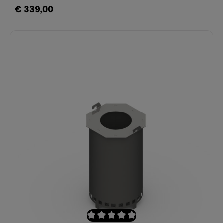
€ 339,00
Regulärer Preis: