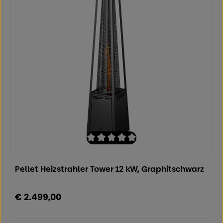
Durchschnittliche Bewertung von 0 von
Pellet Heizstrahler Tower 12 kW, Graphitschwarz
€ 2.499,00
Regulärer Preis: