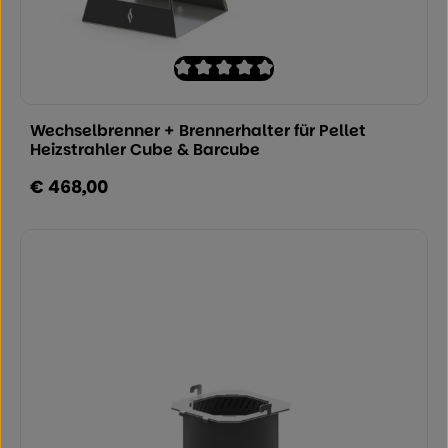
Durchschnittliche Bewertung von 0 von
Wechselbrenner + Brennerhalter für Pellet
Heizstrahler Cube & Barcube
€ 468,00
Regulärer Preis: