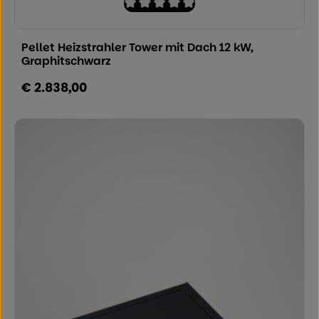
Durchschnittliche Bewertung von 0 von
Pellet Heizstrahler Tower mit Dach 12 kW,
Graphitschwarz
€ 2.838,00
Regulärer Preis: