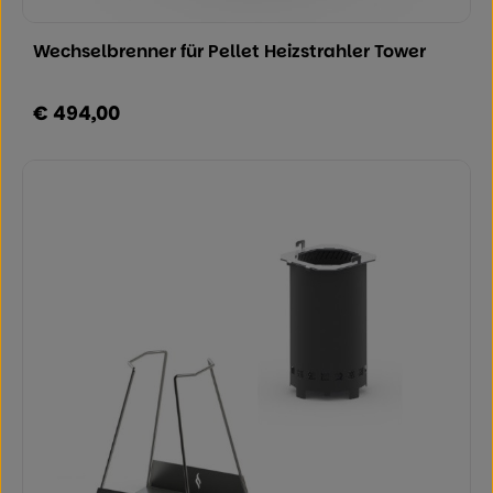
Durchschnittliche Bewertung von 0 von
Wechselbrenner für Pellet Heizstrahler Tower
€ 494,00
Regulärer Preis: