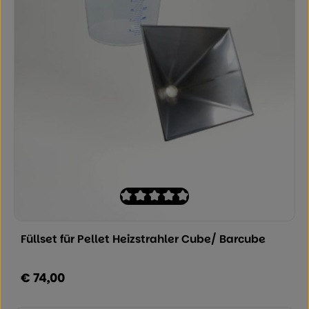
Durchschnittliche Bewertung von 0 von
Füllset für Pellet Heizstrahler Cube/ Barcube
€ 74,00
Regulärer Preis: