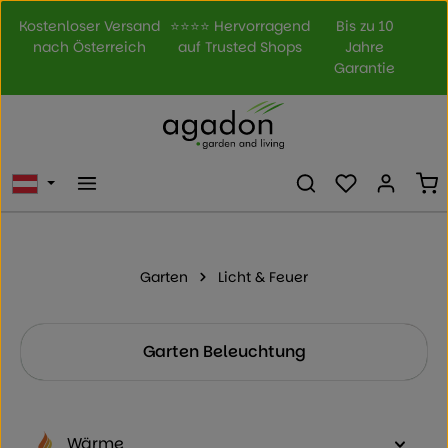
Zum Hauptinhalt springen
Kostenloser Versand
⭐⭐⭐⭐ Hervorragend
Bis zu 10
nach Österreich
auf Trusted Shops
Jahre
Garantie
Du hast 0 Prod
Wa
Garten
Licht & Feuer
Kategoriegalerie überspringen
Garten Beleuchtung
Wärme