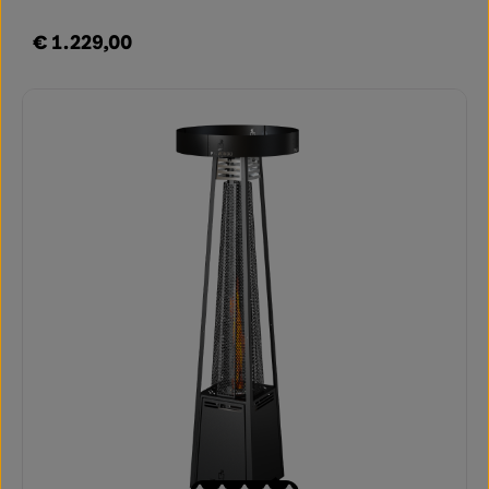
€ 1.229,00
Regulärer Preis: