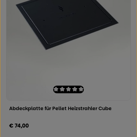
Durchschnittliche Bewertung von 0 von
Abdeckplatte für Pellet Heizstrahler Cube
€ 74,00
Regulärer Preis: