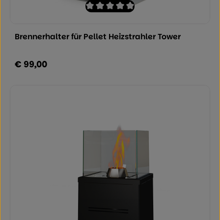
Durchschnittliche Bewertung von 0 von
Brennerhalter für Pellet Heizstrahler Tower
€ 99,00
Regulärer Preis: