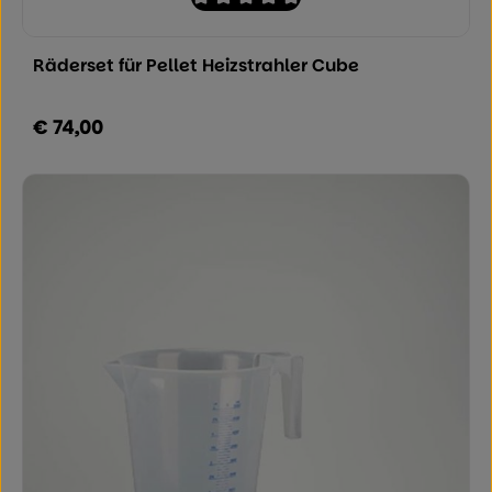
Durchschnittliche Bewertung von 0 von
Räderset für Pellet Heizstrahler Cube
€ 74,00
Regulärer Preis: