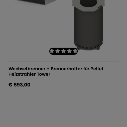
Durchschnittliche Bewertung von 0 von
Wechselbrenner + Brennerhalter für Pellet
Heizstrahler Tower
€ 593,00
Regulärer Preis: