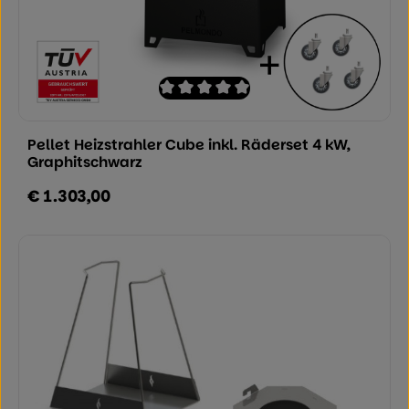
Durchschnittliche Bewertung von 0 von
Pellet Heizstrahler Cube inkl. Räderset 4 kW,
Graphitschwarz
€ 1.303,00
Regulärer Preis: