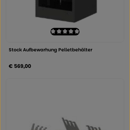
Durchschnittliche Bewertung von 0 von
Stock Aufbewarhung Pelletbehälter
€ 569,00
Regulärer Preis: