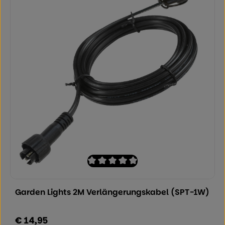
Durchschnittliche Bewertung von 0 von
Garden Lights 2M Verlängerungskabel (SPT-1W)
€ 14,95
Regulärer Preis: