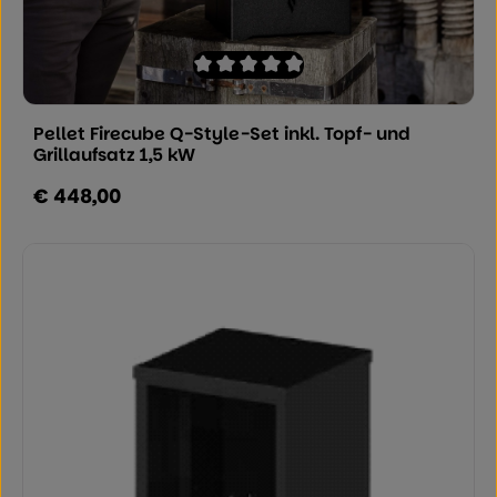
Durchschnittliche Bewertung von 0 von
Pellet Firecube Q-Style-Set inkl. Topf- und
Grillaufsatz 1,5 kW
€ 448,00
Regulärer Preis: