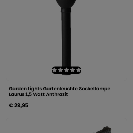
Durchschnittliche Bewertung von 0 von
Garden Lights Gartenleuchte Sockellampe
Laurus 1,5 Watt Anthrazit
€ 29,95
Regulärer Preis: