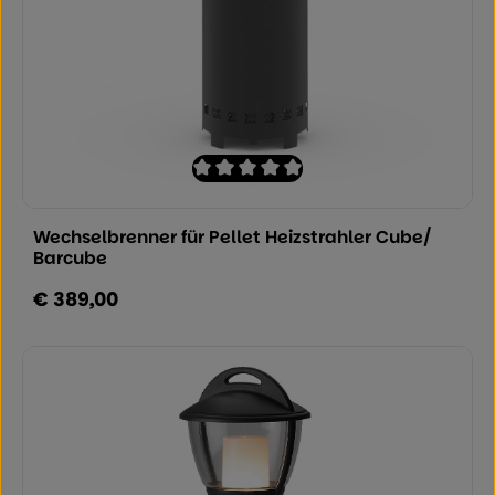
Durchschnittliche Bewertung von 0 von
Wechselbrenner für Pellet Heizstrahler Cube/
Barcube
€ 389,00
Regulärer Preis: