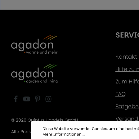
SERVI
Kontakt
Hilfe zu
Zum Hilf
FAQ
Ratgeber
Versand 
© 2026 Quintus Handels GmbH
Diese Website verwendet Cookies, um eine bestmö
Zahlung
Alle Preise inkl. der gesetzl. MwSt.
Mehr Informationen ...