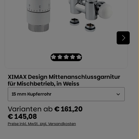
 5 Sternen
Durchschnittliche Bewertung von 0 von 
XIMAX Design Mittenanschlussgarnitur
für Mischbetrieb, in Weiss
Ausführung:
Varianten ab
€ 161,20
€ 145,08
Regulärer Preis:
Preise inkl. MwSt. zzgl. Versandkosten