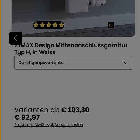
(1)
Durchschnittliche Bewertung von 5 von 5 Sterne
XIMAX Design Mittenanschlussgarnitur
Typ H, in Weiss
Ausführung:
Varianten ab
€ 103,30
€ 92,97
Regulärer Preis:
Preise inkl. MwSt. zzgl. Versandkosten