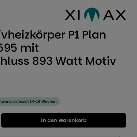
 von 0 von 5 Sternen
vheizkörper P1 Plan
595 mit
hluss 893 Watt Motiv
llware, Lieferzeit 14-16 Wochen
Geben Sie den gewünschten Wert ein od
In den Warenkorb