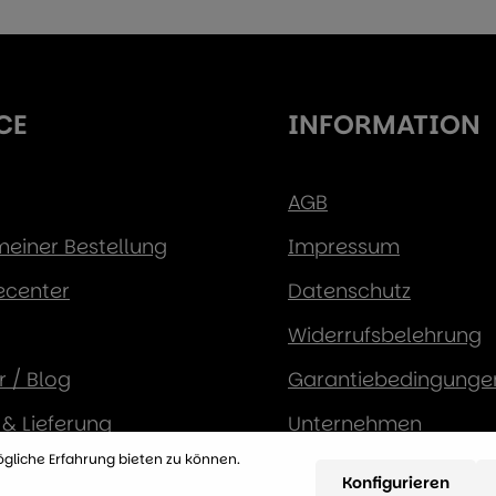
CE
INFORMATION
AGB
 meiner Bestellung
Impressum
ecenter
Datenschutz
Widerrufsbelehrung
 / Blog
Garantiebedingunge
& Lieferung
Unternehmen
gliche Erfahrung bieten zu können.
sarten
Konfigurieren