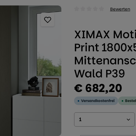
Bewerten
Durchschnittliche Bewertung
XIMAX Moti
Print 1800x
Mittenansc
Wald P39
Regulärer Preis:
€ 682,20
Versandkostenfrei
Beste
Produkt Anzahl: 