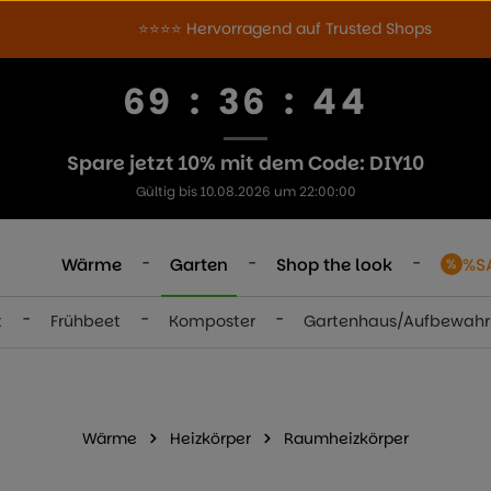
⭐⭐⭐⭐ Hervorragend auf Trusted Shops
69
:
36
:
43
Spare jetzt 10% mit dem Code: DIY10
Gültig bis 10.08.2026 um 22:00:00
-
-
-
Wärme
Garten
Shop the look
%S
-
-
-
t
Frühbeet
Komposter
Gartenhaus/Aufbewah
Wärme
Heizkörper
Raumheizkörper