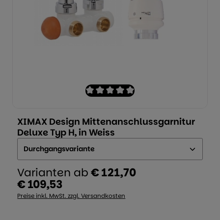
n
Durchschnittliche Bewertung von 0 von
XIMAX Design Mittenanschlussgarnitur
Deluxe Typ H, in Weiss
Ausführung:
Varianten ab
€ 121,70
€ 109,53
Regulärer Preis:
Preise inkl. MwSt. zzgl. Versandkosten