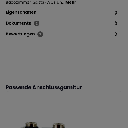
Badezimmer, Gäste-WCs un…
Mehr
Eigenschaften
Dokumente
2
Bewertungen
1
Produktgalerie überspringen
Passende Anschlussgarnitur