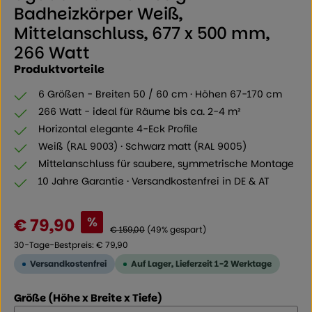
Badheizkörper Weiß,
Mittelanschluss, 677 x 500 mm,
266 Watt
Produktvorteile
6 Größen - Breiten 50 / 60 cm · Höhen 67-170 cm
266 Watt - ideal für Räume bis ca. 2-4 m²
Horizontal elegante 4-Eck Profile
Weiß (RAL 9003) · Schwarz matt (RAL 9005)
Mittelanschluss für saubere, symmetrische Montage
10 Jahre Garantie · Versandkostenfrei in DE & AT
Verkaufspreis:
%
€ 79,90
Regulärer Preis:
€ 159,00
(49% gespart)
30-Tage-Bestpreis: € 79,90
Versandkostenfrei
Auf Lager, Lieferzeit 1-2 Werktage
auswählen
Größe (Höhe x Breite x Tiefe)