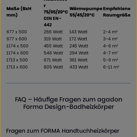
r
Maße (BxH
Wärmepumpe
Empfohlene
75/65/20°C
mm)
55/45/20°C
Raumgröße
DIN EN-
442
677 x 500
266 Watt
143 Watt
2-4 m²
677 x 600
319 Watt
172 Watt
3-4 m²
1174 x 500
455 Watt
245 Watt
4-6 m²
1174 x 600
546 Watt
294 Watt
4-7 m²
1713 x 500
671 Watt
361 Watt
5-9 m²
1713 x 600
805 Watt
433 Watt
6-11 m²
FAQ – Häufige Fragen zum agadon
Forma Design-Badheizkörper
Fragen zum FORMA Handtuchheizkörper