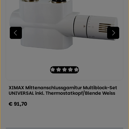
Durchschnittliche Bewertung von 0 von
XIMAX Mittenanschlussgarnitur Multiblock-Set
UNIVERSAL inkl. Thermostatkopf/Blende Weiss
€ 91,70
Regulärer Preis: