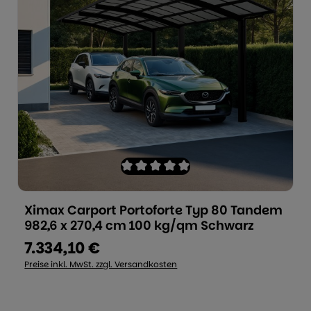
on 5 Sternen
Durchschnittliche Bewertung von 0 von
wünschten Wert ein oder benutzen Sie
Ximax Carport Portoforte Typ 80 Tandem
Produkt Anzahl: Geben Sie den gew
982,6 x 270,4 cm 100 kg/qm Schwarz
7.334,10 €
Regulärer Preis:
Preise inkl. MwSt. zzgl. Versandkosten