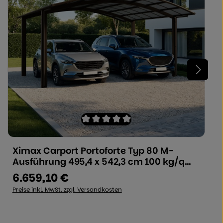
 5 Sternen
Durchschnittliche Bewertung von 0 von 
 die Schaltflächen um die Anzahl zu e
ünschten Wert ein oder benutzen Sie 
Ximax Carport Portoforte Typ 80 M-
Produkt Anzahl: Geben Sie den gewü
Ausführung 495,4 x 542,3 cm 100 kg/qm
Mattbraun
6.659,10 €
Regulärer Preis:
Preise inkl. MwSt. zzgl. Versandkosten