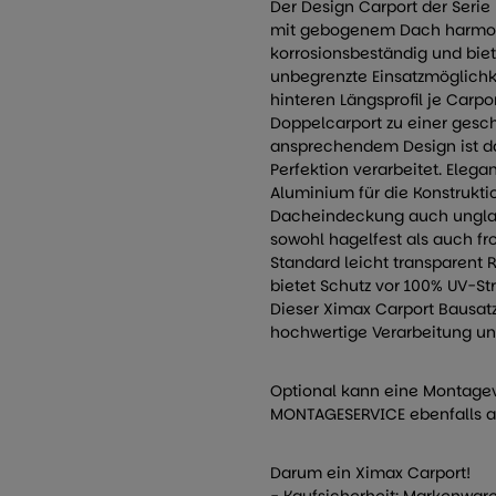
Der Design Carport der Serie
mit gebogenem Dach harmoni
korrosionsbeständig und biet
unbegrenzte Einsatzmöglichke
hinteren Längsprofil je Carpo
Doppelcarport zu einer gesch
ansprechendem Design ist da
Perfektion verarbeitet. Elega
Aluminium für die Konstrukti
Dacheindeckung auch unglaub
sowohl hagelfest als auch fr
Standard leicht transparent 
bietet Schutz vor 100% UV-Str
Dieser Ximax Carport Bausatz
hochwertige Verarbeitung un
Optional kann eine Montage
MONTAGESERVICE ebenfalls a
Darum ein Ximax Carport!