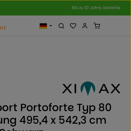
Bis zu 10 Jahre Garantie
Du hast 0 Produkte auf dem 
Warenkorb ent
ALE
 von 0 von 5 Sternen
ort Portoforte Typ 80
ng 495,4 x 542,3 cm