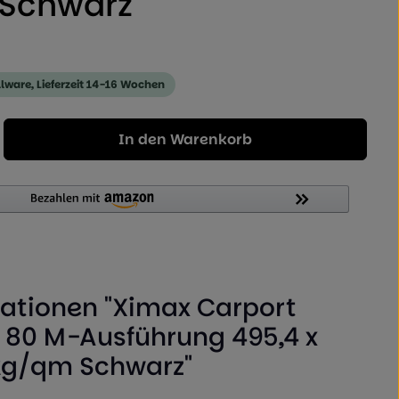
 Schwarz
llware, Lieferzeit 14-16 Wochen
Geben Sie den gewünschten Wert ein od
In den Warenkorb
ationen "Ximax Carport
p 80 M-Ausführung 495,4 x
kg/qm Schwarz"