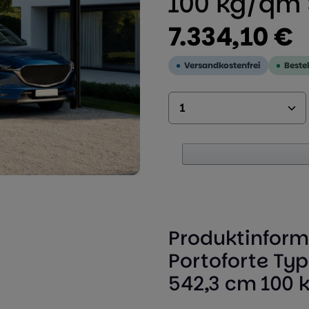
100 kg/qm
Regulärer Preis:
7.334,10 €
Versandkostenfrei
Beste
Produkt Anzahl: 
Produktinform
Portoforte Ty
542,3 cm 100 