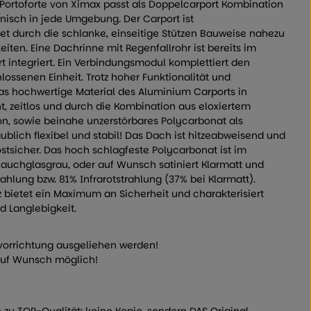
 Portoforte von Ximax passt als Doppelcarport Kombination
sch in jede Umgebung. Der Carport ist
et durch die schlanke, einseitige Stützen Bauweise nahezu
iten. Eine Dachrinne mit Regenfallrohr ist bereits im
rt integriert. Ein Verbindungsmodul komplettiert den
lossenen Einheit. Trotz hoher Funktionalität und
s hochwertige Material des Aluminium Carports in
nt, zeitlos und durch die Kombination aus eloxiertem
on, sowie beinahe unzerstörbares Polycarbonat als
lich flexibel und stabil! Das Dach ist hitzeabweisend und
ostsicher. Das hoch schlagfeste Polycarbonat ist im
Rauchglasgrau, oder auf Wunsch satiniert Klarmatt und
ahlung bzw. 81% Infrarotstrahlung (37% bei Klarmatt).
 bietet ein Maximum an Sicherheit und charakterisiert
d Langlebigkeit.
vorrichtung ausgeliehen werden!
uf Wunsch möglich!