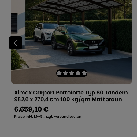
Durchschnittliche Bewertung von 0 v
Ximax Carport Portoforte Typ 80 Tandem
Produkt Anzahl: Geben Sie den ge
982,6 x 270,4 cm 100 kg/qm Mattbraun
6.659,10 €
Regulärer Preis:
Preise inkl. MwSt. zzgl. Versandkosten