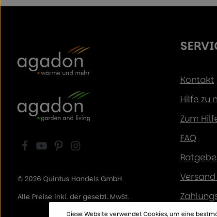
SERVI
Kontakt
Hilfe zu
Zum Hilf
FAQ
Ratgeber
Versand 
© 2026 Quintus Handels GmbH
Zahlung
Alle Preise inkl. der gesetzl. MwSt.
Bestprei
Diese Website verwendet Cookies, um eine bestmö