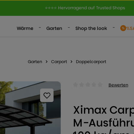
⭐⭐⭐⭐ Hervorragend auf Trusted Shops
-
-
-
Wärme
Garten
Shop the look
%S
Garten
Carport
Doppelcarport
Bewerten
Durchschnittliche Bewertung
Ximax Carp
M-Ausführu