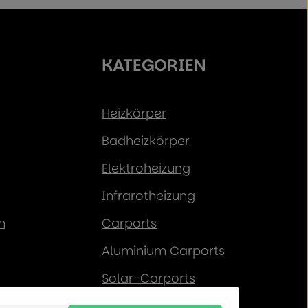
KATEGORIEN
Heizkörper
Badheizkörper
Elektroheizung
Infrarotheizung
n
Carports
Aluminium Carports
Solar-Carports
Pergola