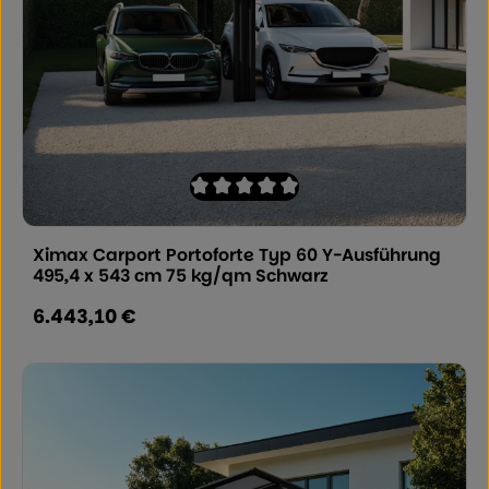
Durchschnittliche Bewertung von 0 von
Ximax Carport Portoforte Typ 60 Y-Ausführung
495,4 x 543 cm 75 kg/qm Schwarz
6.443,10 €
Regulärer Preis: