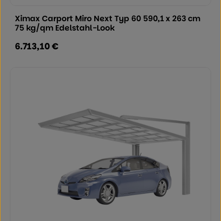
Ximax Carport Miro Next Typ 60 590,1 x 263 cm
75 kg/qm Edelstahl-Look
6.713,10 €
Regulärer Preis: