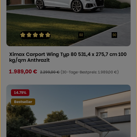
(1)
(1)
Durchschnittliche Bewertung von 5 von 5 Sternen
Ximax Carport Wing Typ 80 531,4 x 275,7 cm 100
kg/qm Anthrazit
1.989,00 €
Verkaufspreis:
Regulärer Preis:
2.299,00 €
(30-Tage-Bestpreis: 1.989,00 €)
14.79
%
Bestseller