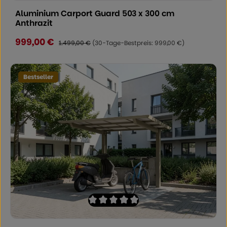
Aluminium Carport Guard 503 x 300 cm
Anthrazit
999,00 €
Verkaufspreis:
Regulärer Preis:
1.499,00 €
(30-Tage-Bestpreis: 999,00 €)
Bestseller
Durchschnittliche Bewertung von 0 von