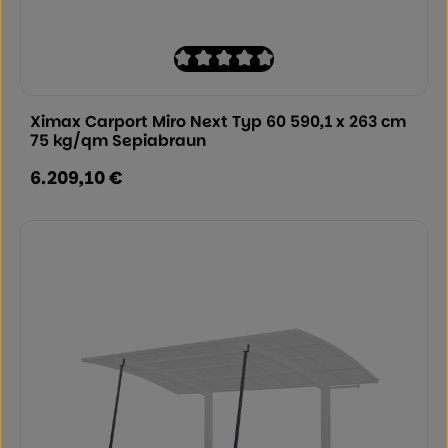
Durchschnittliche Bewertung von 0 von
Ximax Carport Miro Next Typ 60 590,1 x 263 cm
75 kg/qm Sepiabraun
6.209,10 €
Regulärer Preis: