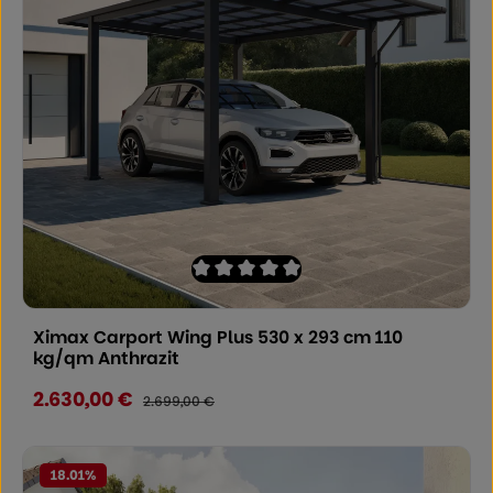
Durchschnittliche Bewertung von 0 von
Ximax Carport Wing Plus 530 x 293 cm 110
kg/qm Anthrazit
2.630,00 €
Verkaufspreis:
Regulärer Preis:
2.699,00 €
18.01
%