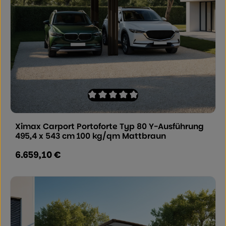
Durchschnittliche Bewertung von 0 von
Ximax Carport Portoforte Typ 80 Y-Ausführung
495,4 x 543 cm 100 kg/qm Mattbraun
6.659,10 €
Regulärer Preis: