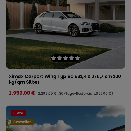
Durchschnittliche Bewertung von 0 von
Ximax Carport Wing Typ 80 531,4 x 275,7 cm 100
kg/qm Silber
1.959,00 €
Verkaufspreis:
Regulärer Preis:
2.299,00 €
(30-Tage-Bestpreis: 1.959,00 €)
3.72
%
Bestseller