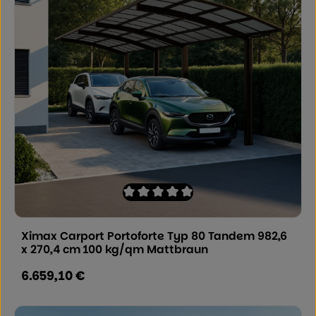
Durchschnittliche Bewertung von 0 von
Ximax Carport Portoforte Typ 80 Tandem 982,6
x 270,4 cm 100 kg/qm Mattbraun
6.659,10 €
Regulärer Preis: