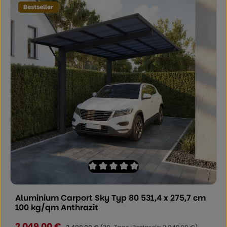
Bestseller
Durchschnittliche Bewertung von 0 von
Aluminium Carport Sky Typ 80 531,4 x 275,7 cm
100 kg/qm Anthrazit
2.049,00 €
Verkaufspreis:
Regulärer Preis: