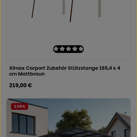
Durchschnittliche Bewertung von 0 von
Ximax Carport Zubehör Stützstange 169,4 x 4
cm Mattbraun
219,00 €
Regulärer Preis:
2.56
%