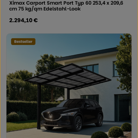
Ximax Carport Smart Port Typ 60 253,4 x 209,6
cm 75 kg/qm Edelstahl-Look
2.294,10 €
Regulärer Preis:
Bestseller