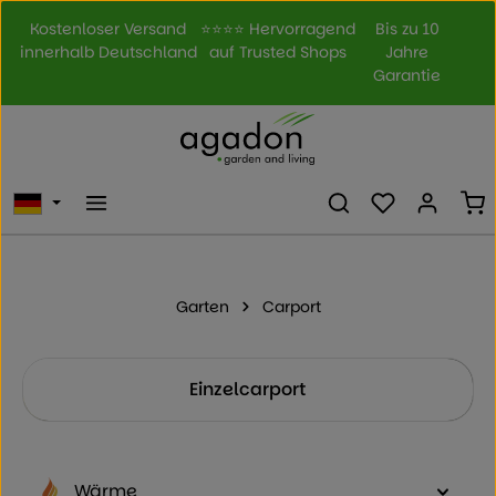
Zum Hauptinhalt springen
Kostenloser Versand
⭐⭐⭐⭐ Hervorragend
Bis zu 10
innerhalb Deutschland
auf Trusted Shops
Jahre
Garantie
Du hast 0 Prod
Wa
Garten
Carport
Kategoriegalerie überspringen
Einzelcarport
Wärme