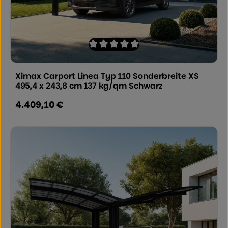
Durchschnittliche Bewertung von 0 von
Ximax Carport Linea Typ 110 Sonderbreite XS
495,4 x 243,8 cm 137 kg/qm Schwarz
4.409,10 €
Regulärer Preis: