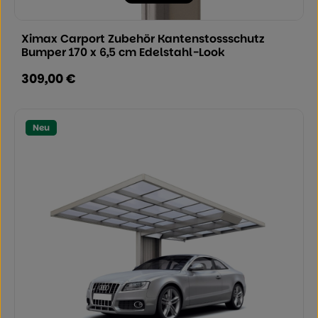
Durchschnittliche Bewertung von 0 von
Ximax Carport Zubehör Kantenstossschutz
Bumper 170 x 6,5 cm Edelstahl-Look
309,00 €
Regulärer Preis:
Neu