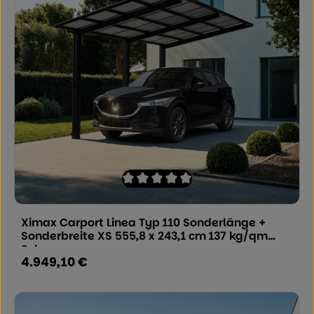
Durchschnittliche Bewertung von 0 von
Ximax Carport Linea Typ 110 Sonderlänge +
Sonderbreite XS 555,8 x 243,1 cm 137 kg/qm
Schwarz
4.949,10 €
Regulärer Preis: