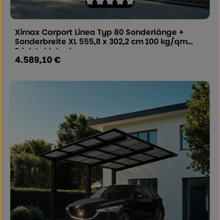
Durchschnittliche Bewertung von 0 von
Ximax Carport Linea Typ 80 Sonderlänge +
Sonderbreite XL 555,8 x 302,2 cm 100 kg/qm
Edelstahl-Look
4.589,10 €
Regulärer Preis: