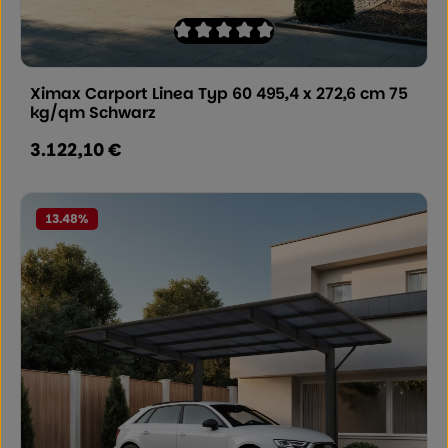
Durchschnittliche Bewertung von 0 von
Ximax Carport Linea Typ 60 495,4 x 272,6 cm 75
kg/qm Schwarz
3.122,10 €
Regulärer Preis:
13.48
%