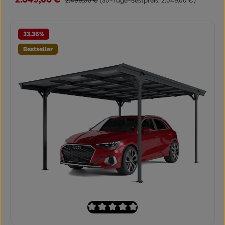
2.499,00 €
(30-Tage-Bestpreis: 2.049,00 €)
33.36
%
Bestseller
Durchschnittliche Bewertung von 0 von