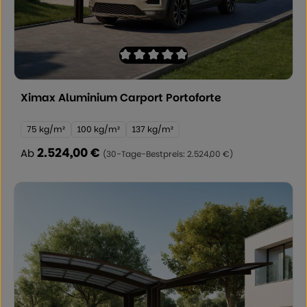
Durchschnittliche Bewertung von 0 von
Ximax Aluminium Carport Portoforte
Schneelast:
75 kg/m²
100 kg/m²
137 kg/m²
2.524,00 €
Regulärer Preis:
Ab
(30-Tage-Bestpreis: 2.524,00 €)