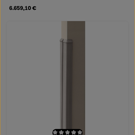
6.659,10 €
Regulärer Preis: