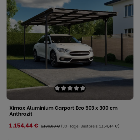
Durchschnittliche Bewertung von 0 von
Ximax Aluminium Carport Eco 503 x 300 cm
Anthrazit
1.154,44 €
Verkaufspreis:
Regulärer Preis:
1.199,00 €
(30-Tage-Bestpreis: 1.154,44 €)