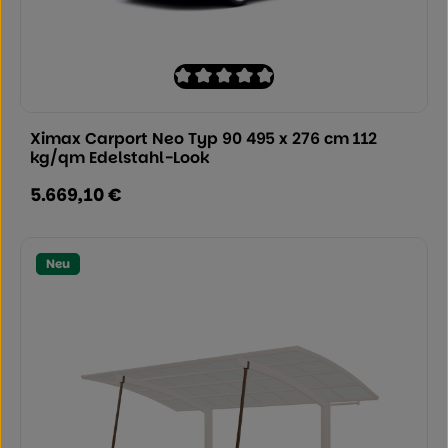
Durchschnittliche Bewertung von 0 von
Ximax Carport Neo Typ 90 495 x 276 cm 112
kg/qm Edelstahl-Look
5.669,10 €
Regulärer Preis:
Neu