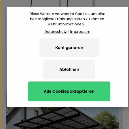
Diese Website verwendet Cookies, um eine
bestmögliche Erfahrung bieten zu können.
Mehr Informationen ...
Datenschutz
|
Impressum
Durchschnittliche Bewertung von 0 von
Konfigurieren
Ximax Carport Zubehör Stützstange Caravan
206 x 9 cm Schwarz
Ablehnen
349,00 €
Regulärer Preis:
Alle Cookies akzeptieren