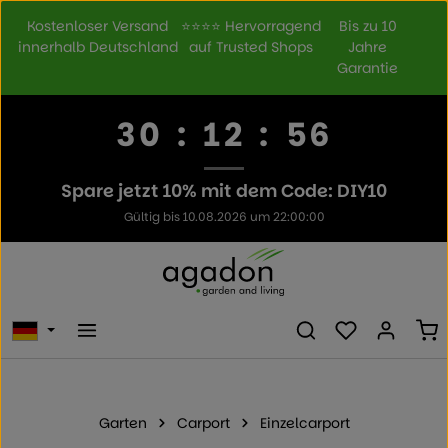
Zum Hauptinhalt springen
Kostenloser Versand
⭐⭐⭐⭐ Hervorragend
Bis zu 10
innerhalb Deutschland
auf Trusted Shops
Jahre
Garantie
30
:
12
:
55
Spare jetzt 10% mit dem Code: DIY10
Gültig bis 10.08.2026 um 22:00:00
Du hast 0 Prod
Wa
Garten
Carport
Einzelcarport