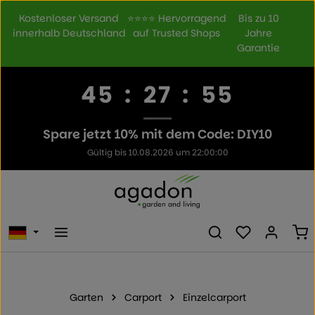
Zum Hauptinhalt springen
Kostenloser Versand
⭐⭐⭐⭐ Hervorragend
Bis zu 10
innerhalb Deutschland
auf Trusted Shops
Jahre
Garantie
45
:
27
:
55
Spare jetzt 10% mit dem Code: DIY10
Gültig bis 10.08.2026 um 22:00:00
Du hast 0 Prod
Wa
Garten
Carport
Einzelcarport