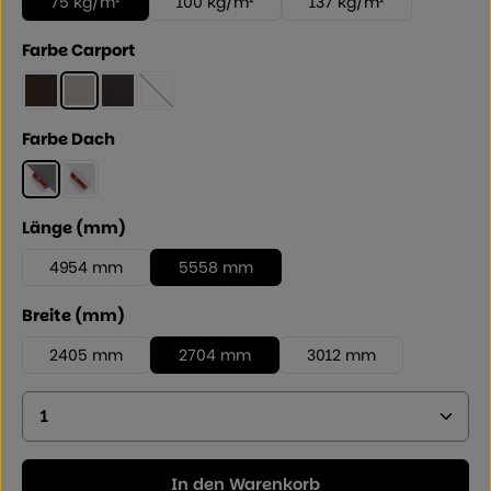
75 kg/m²
100 kg/m²
137 kg/m²
auswählen
Farbe Carport
Mattbraun
Edelstahllook
Schwarz
Winterweiss
(Diese Option ist zurzeit nicht verfügbar.)
auswählen
Farbe Dach
Rauchglasgrau
Klarmatt
auswählen
Länge (mm)
4954 mm
5558 mm
auswählen
Breite (mm)
2405 mm
2704 mm
3012 mm
Produkt Anzahl: Geben Sie den gewünschten Wer
In den Warenkorb