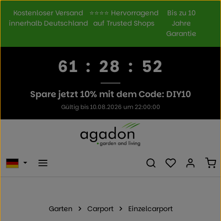
Zum Hauptinhalt springen
Kostenloser Versand
⭐⭐⭐⭐ Hervorragend
Bis zu 10
innerhalb Deutschland
auf Trusted Shops
Jahre
Garantie
61
:
28
:
52
Spare jetzt 10% mit dem Code: DIY10
Gültig bis 10.08.2026 um 22:00:00
Du hast 0 Prod
Wa
Garten
Carport
Einzelcarport