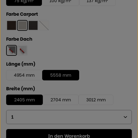
75 kg/m²
100 kg/m²
137 kg/m²
auswählen
Farbe Carport
Mattbraun
Edelstahllook
Schwarz
Winterweiss
(Diese Option ist zurzeit nicht verfügbar.)
auswählen
Farbe Dach
Rauchglasgrau
Klarmatt
auswählen
Länge (mm)
4954 mm
5558 mm
auswählen
Breite (mm)
2405 mm
2704 mm
3012 mm
Produkt Anzahl: Geben Sie den gewünschten Wer
In den Warenkorb