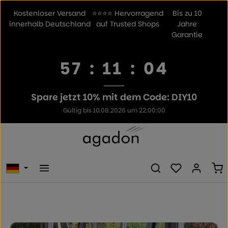
Zum Hauptinhalt springen
Kostenloser Versand
⭐⭐⭐⭐ Hervorragend
Bis zu 10
innerhalb Deutschland
auf Trusted Shops
Jahre
Garantie
57
:
11
:
03
Spare jetzt 10% mit dem Code: DIY10
Gültig bis 10.08.2026 um 22:00:00
Du hast 0 Prod
Wa
Bildergalerie überspringen