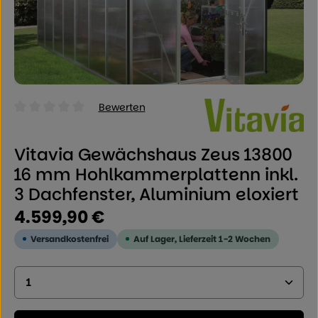
Bewerten
Durchschnittliche Bewertung von 0 von 5 Sternen
Vitavia Gewächshaus Zeus 13800
16 mm Hohlkammerplattenn inkl.
3 Dachfenster, Aluminium eloxiert
Regulärer Preis:
4.599,90 €
Versandkostenfrei
Auf Lager, Lieferzeit 1-2 Wochen
Produkt Anzahl: Geben Sie den gewünschten Wer