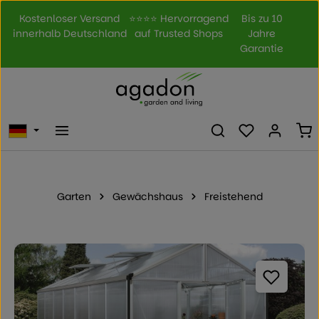
Zum Hauptinhalt springen
Kostenloser Versand
⭐⭐⭐⭐ Hervorragend
Bis zu 10
innerhalb Deutschland
auf Trusted Shops
Jahre
Garantie
Du hast 0 Prod
Wa
Garten
Gewächshaus
Freistehend
Bildergalerie überspringen