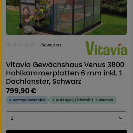
Bewerten
Durchschnittliche Bewertung von 0 von 5 Sternen
Vitavia Gewächshaus Venus 3800
Hohlkammerplatten 6 mm inkl. 1
Dachfenster, Schwarz
Regulärer Preis:
799,90 €
Versandkostenfrei
Auf Lager, Lieferzeit 1-2 Wochen
Produkt Anzahl: Geben Sie den gewünschten Wer