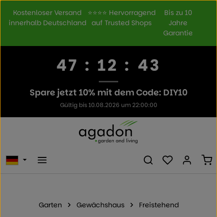
Zum Hauptinhalt springen
Kostenloser Versand
⭐⭐⭐⭐ Hervorragend
Bis zu 10
innerhalb Deutschland
auf Trusted Shops
Jahre
Garantie
47
:
12
:
43
Spare jetzt 10% mit dem Code: DIY10
Gültig bis 10.08.2026 um 22:00:00
Du hast 0 Prod
Wa
Garten
Gewächshaus
Freistehend