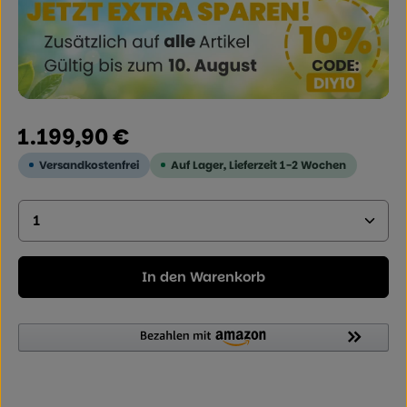
Regulärer Preis:
1.199,90 €
Versandkostenfrei
Auf Lager, Lieferzeit 1-2 Wochen
Produkt Anzahl: Geben Sie den gewünschten Wer
In den Warenkorb