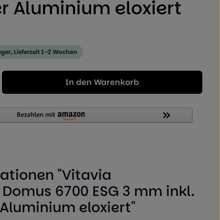
r Aluminium eloxiert
ager, Lieferzeit 1-2 Wochen
Geben Sie den gewünschten Wert ein od
In den Warenkorb
ationen "Vitavia
Domus 6700 ESG 3 mm inkl.
Aluminium eloxiert"