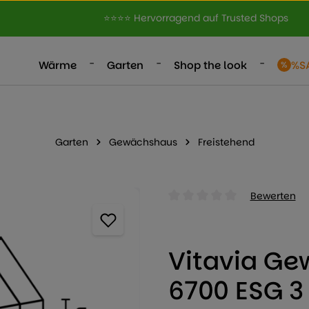
⭐⭐⭐⭐ Hervorragend auf Trusted Shops
-
-
-
Wärme
Garten
Shop the look
%S
Garten
Gewächshaus
Freistehend
Bewerten
Durchschnittliche Bewertung
Vitavia G
6700 ESG 3