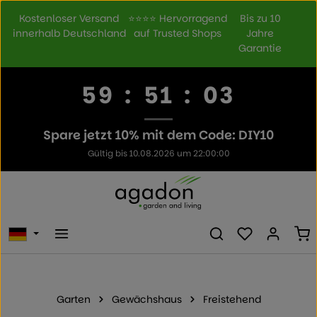
Zum Hauptinhalt springen
Kostenloser Versand
⭐⭐⭐⭐ Hervorragend
Bis zu 10
innerhalb Deutschland
auf Trusted Shops
Jahre
Garantie
59
:
51
:
03
Spare jetzt 10% mit dem Code: DIY10
Gültig bis 10.08.2026 um 22:00:00
Du hast 0 Prod
Wa
Garten
Gewächshaus
Freistehend