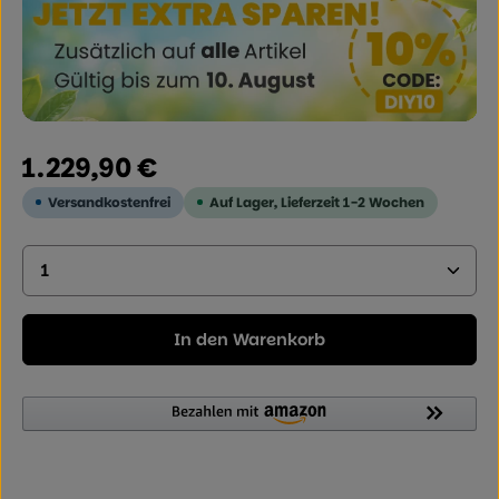
Regulärer Preis:
1.229,90 €
Versandkostenfrei
Auf Lager, Lieferzeit 1-2 Wochen
Produkt Anzahl: Geben Sie den gewünschten Wer
In den Warenkorb