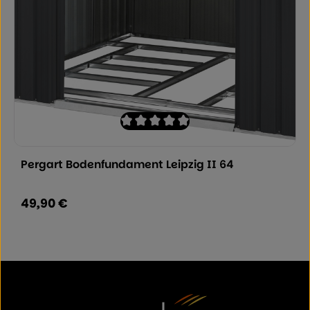
Durchschnittliche Bewertung von 0 von
Pergart Bodenfundament Leipzig II 64
49,90 €
Regulärer Preis: