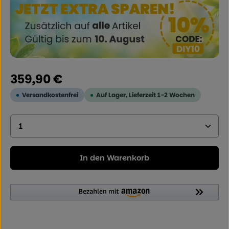
Regulärer Preis:
359,90 €
Versandkostenfrei
Auf Lager, Lieferzeit 1-2 Wochen
Produkt Anzahl: Geben Sie den gewünschten Wer
In den Warenkorb