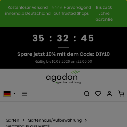
Zum Hauptinhalt springen
Kostenloser Versand
⭐⭐⭐⭐ Hervorragend
Bis zu 10
innerhalb Deutschland
auf Trusted Shops
Jahre
Garantie
35
:
32
:
44
Spare jetzt 10% mit dem Code: DIY10
Gültig bis 10.08.2026 um 22:00:00
Du hast 0 Prod
Wa
Garten
Gartenhaus/Aufbewahrung
Gerätehaus aus Metall