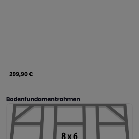
299,90 €
Regulärer Preis:
Produktgalerie überspringen
Bodenfundamentrahmen