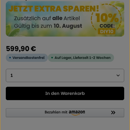
Regulärer Preis:
599,90 €
Versandkostenfrei
Auf Lager, Lieferzeit 1-2 Wochen
Produkt Anzahl: Geben Sie den gewünschten Wer
In den Warenkorb