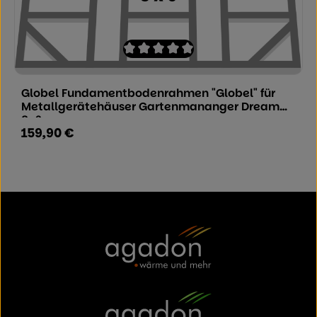
Durchschnittliche Bewertung von 0 von
Globel Fundamentbodenrahmen "Globel" für
Metallgerätehäuser Gartenmananger Dream
8x6
159,90 €
Regulärer Preis: