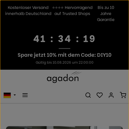
Zum Hauptinhalt springen
Kostenloser Versand
⭐⭐⭐⭐ Hervorragend
Bis zu 10
innerhalb Deutschland
auf Trusted Shops
Jahre
Garantie
41
:
34
:
18
Spare jetzt 10% mit dem Code: DIY10
Gültig bis 10.08.2026 um 22:00:00
Du hast 0 Prod
Wa
Bildergalerie überspringen