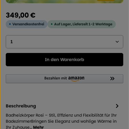
Regulärer Preis:
349,00 €
Versandkostenfrei
Auf Lager, Lieferzeit 1-2 Werktage
Produkt Anzahl: Geben Sie den gewünschten Wer
In den Warenkorb
Beschreibung
Badheizkörper Rosi – Stil, Effizienz und Flexibilität für Ihr
BadezimmerBringen Sie Eleganz und wohlige Wärme in
Ihr Zuhause…
Mehr