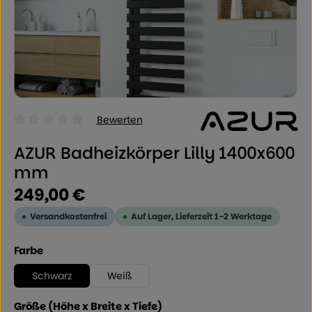
Bewerten
Durchschnittliche Bewertung von 0 von 5 Sternen
AZUR Badheizkörper Lilly 1400x600
mm
Regulärer Preis:
249,00 €
Versandkostenfrei
Auf Lager, Lieferzeit 1-2 Werktage
auswählen
Farbe
Schwarz
Weiß
auswählen
Größe (Höhe x Breite x Tiefe)