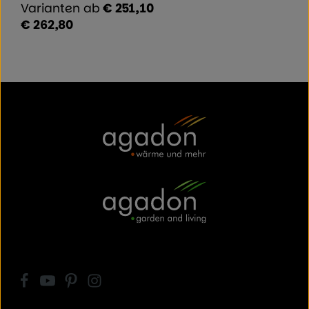
Varianten ab
€ 251,10
€ 262,80
Regulärer Preis: