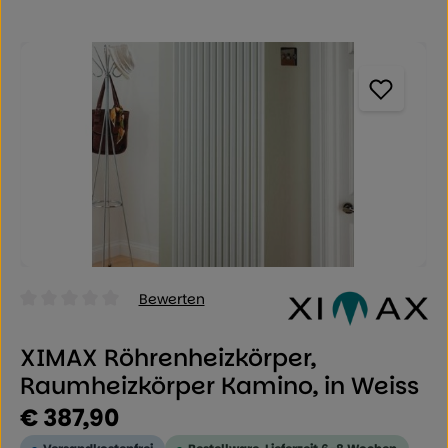
Bildergalerie überspringen
Bewerten
Durchschnittliche Bewertung von 0 von 5 Sternen
XIMAX Röhrenheizkörper,
Raumheizkörper Kamino, in Weiss
Regulärer Preis:
€ 387,90