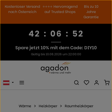
Zum Hauptinhalt springen
Kostenloser Versand
⭐⭐⭐⭐ Hervorragend
Bis zu 10
nach Österreich
auf Trusted Shops
Jahre
Garantie
42
:
06
:
52
Spare jetzt 10% mit dem Code: DIY10
Gültig bis 10.08.2026 um 22:00:00
Du hast 0 Prod
Wa
Wärme
Heizkörper
Raumheizkörper