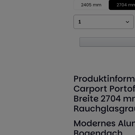
2405 mm
2704 m
Produkt Anzahl: 
Produktinform
Carport Portof
Breite 2704 m
Rauchglasgra
Modernes Alu
Bogendach