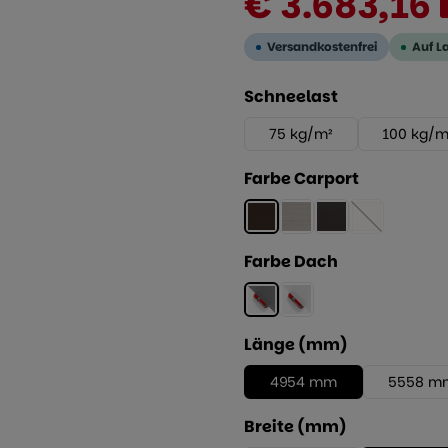
€ 3.683,16
Versandkostenfrei
Auf L
auswählen
Schneelast
75 kg/m²
100 kg/m
auswähle
Farbe Carport
Mattbraun
Edelstahllook
Schwarz
Winterweis
(Diese Option 
auswählen
Farbe Dach
Rauchglasgrau
Klarmatt
auswählen
Länge (mm)
4954 mm
5558 m
auswählen
Breite (mm)