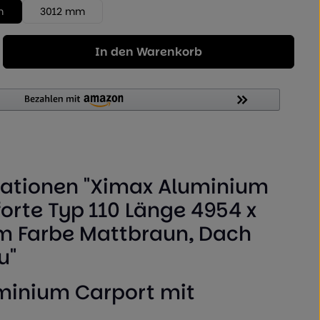
m
3012 mm
Geben Sie den gewünschten Wert ein od
In den Warenkorb
ationen "Ximax Aluminium
orte Typ 110 Länge 4954 x
m Farbe Mattbraun, Dach
u"
minium Carport mit