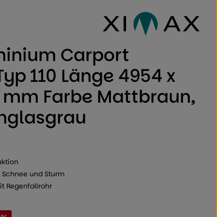
 von 0 von 5 Sternen
minium Carport
Typ 110 Länge 4954 x
4 mm Farbe Mattbraun,
hglasgrau
uktion
ei Schnee und Sturm
it Regenfallrohr