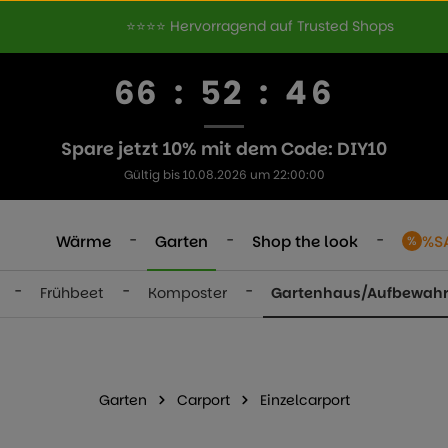
⭐⭐⭐⭐ Hervorragend auf Trusted Shops
66
:
52
:
45
Spare jetzt 10% mit dem Code: DIY10
Gültig bis 10.08.2026 um 22:00:00
-
-
-
Wärme
Garten
Shop the look
%S
-
-
-
Frühbeet
Komposter
Gartenhaus/Aufbewah
Garten
Carport
Einzelcarport