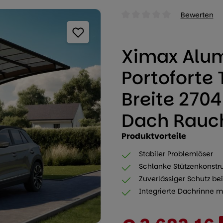
Bewerten
Durchschnittliche Bewertung
Ximax Alu
Portoforte 
Breite 270
Dach Rauc
Produktvorteile
Stabiler Problemlöser
Schlanke Stützenkonstr
Zuverlässiger Schutz b
Integrierte Dachrinne m
Verkaufspreis: