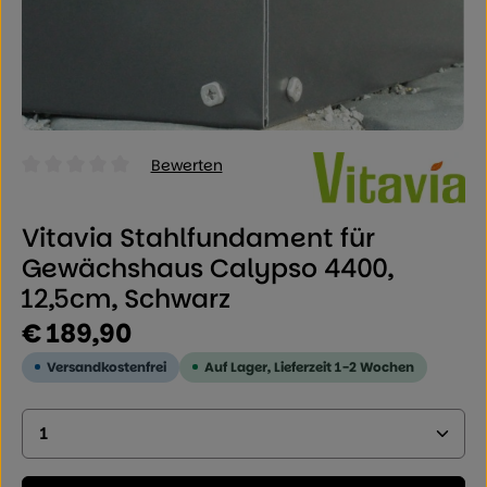
Bewerten
Durchschnittliche Bewertung von 0 von 5 Sternen
Vitavia Stahlfundament für
Gewächshaus Calypso 4400,
12,5cm, Schwarz
Regulärer Preis:
€ 189,90
Versandkostenfrei
Auf Lager, Lieferzeit 1-2 Wochen
Produkt Anzahl: Geben Sie den gewünschten Wer