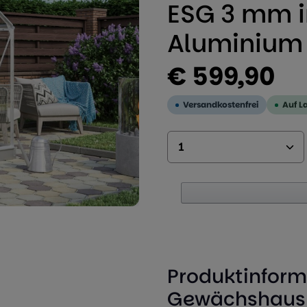
ESG 3 mm in
Aluminium 
Regulärer Preis:
€ 599,90
Versandkostenfrei
Auf L
Produkt Anzahl: 
Produktinform
Gewächshaus V