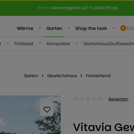
⭐⭐⭐⭐ Hervorragend auf Trusted Shops
-
-
-
Wärme
Garten
Shop the look
%S
-
-
-
t
Frühbeet
Komposter
Gartenhaus/Aufbewah
Garten
Gewächshaus
Freistehend
Bewerten
Durchschnittliche Bewertung
Vitavia Ge