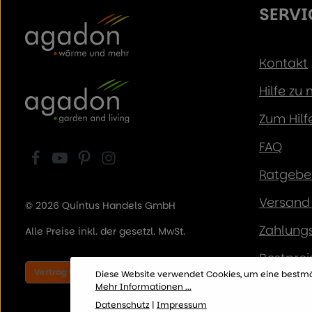
SERVI
Kontakt
Hilfe zu
Zum Hilf
FAQ
Ratgeber
Versand 
© 2026 Quintus Handels GmbH
Zahlung
Alle Preise inkl. der gesetzl. MwSt.
Bestprei
Vertrag widerrufen
Diese Website verwendet Cookies, um eine bestmö
Mehr Informationen ...
Datenschutz
|
Impressum