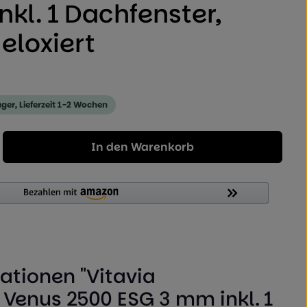
kl. 1 Dachfenster,
eloxiert
ager, Lieferzeit 1-2 Wochen
Geben Sie den gewünschten Wert ein od
In den Warenkorb
ationen "Vitavia
enus 2500 ESG 3 mm inkl. 1