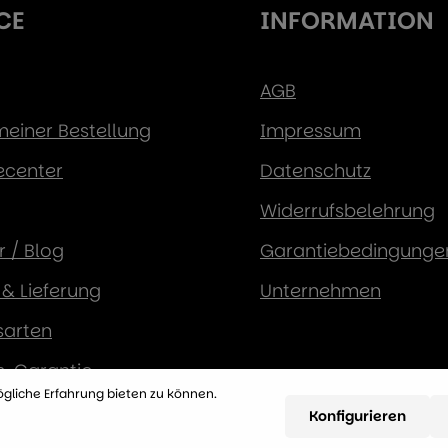
CE
INFORMATION
AGB
 meiner Bestellung
Impressum
ecenter
Datenschutz
Widerrufsbelehrung
 / Blog
Garantiebedingunge
& Lieferung
Unternehmen
sarten
s-Garantie
gliche Erfahrung bieten zu können.
Konfigurieren