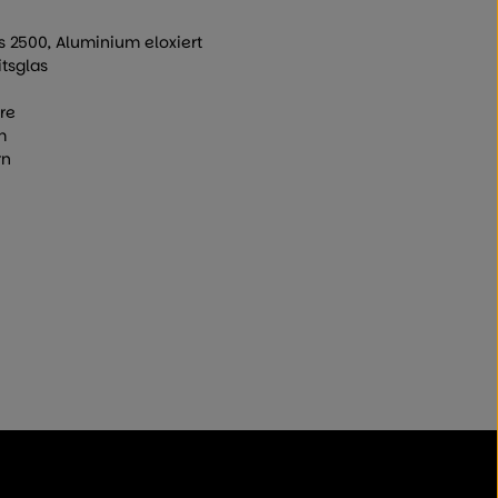
 2500, Aluminium eloxiert
tsglas
re
m
rn