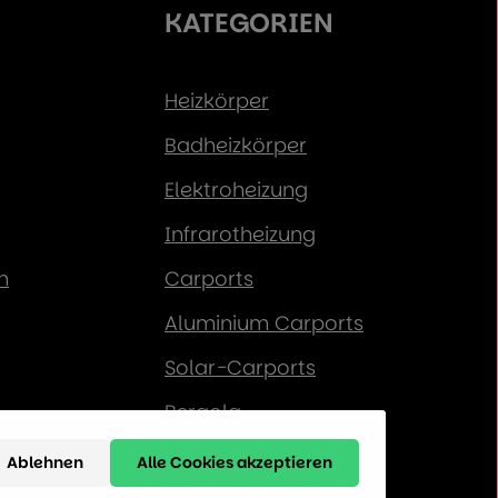
KATEGORIEN
Heizkörper
Badheizkörper
Elektroheizung
Infrarotheizung
n
Carports
Aluminium Carports
Solar-Carports
Pergola
Gewächshaus
Ablehnen
Alle Cookies akzeptieren