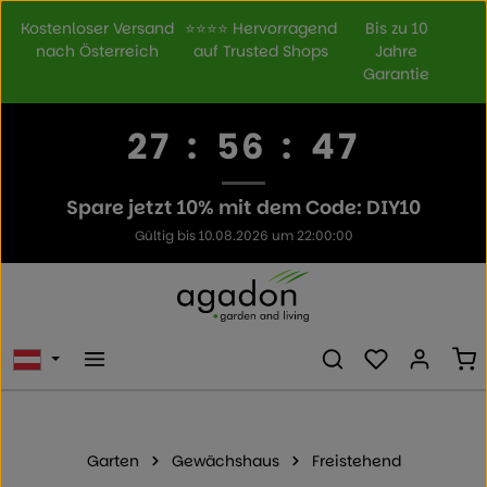
Zum Hauptinhalt springen
Kostenloser Versand
⭐⭐⭐⭐ Hervorragend
Bis zu 10
nach Österreich
auf Trusted Shops
Jahre
Garantie
27
:
56
:
47
Spare jetzt 10% mit dem Code: DIY10
Gültig bis 10.08.2026 um 22:00:00
Du hast 0 Prod
Wa
Garten
Gewächshaus
Freistehend