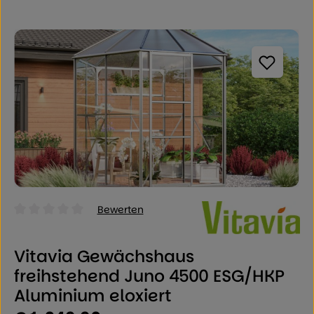
Bildergalerie überspringen
Bewerten
Durchschnittliche Bewertung von 0 von 5 Sternen
Vitavia Gewächshaus
freihstehend Juno 4500 ESG/HKP
Aluminium eloxiert
Regulärer Preis: