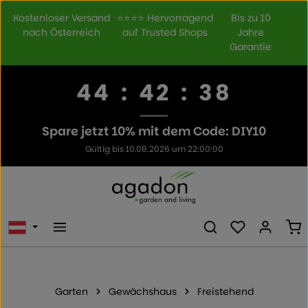
Zum Hauptinhalt springen
Kostenloser Versand
⭐⭐⭐⭐ Hervorragend
Bis zu 10
nach Österreich
auf Trusted Shops
Jahre
Garantie
44
:
42
:
38
Spare jetzt 10% mit dem Code: DIY10
Gültig bis 10.08.2026 um 22:00:00
Du hast 0 Prod
Wa
Garten
Gewächshaus
Freistehend