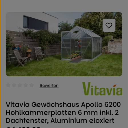
Bildergalerie überspringen
Bewerten
Durchschnittliche Bewertung von 0 von 5 Sternen
Vitavia Gewächshaus Apollo 6200
Hohlkammerplatten 6 mm inkl. 2
Dachfenster, Aluminium eloxiert
Regulärer Preis: