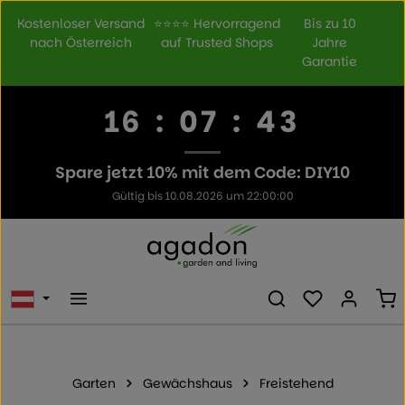
Zum Hauptinhalt springen
Kostenloser Versand
⭐⭐⭐⭐ Hervorragend
Bis zu 10
nach Österreich
auf Trusted Shops
Jahre
Garantie
16
:
07
:
43
Spare jetzt 10% mit dem Code: DIY10
Gültig bis 10.08.2026 um 22:00:00
Du hast 0 Prod
Wa
Garten
Gewächshaus
Freistehend