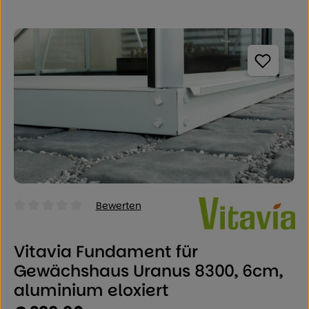
Bildergalerie überspringen
Bewerten
Durchschnittliche Bewertung von 0 von 5 Sternen
Vitavia Fundament für
Gewächshaus Uranus 8300, 6cm,
aluminium eloxiert
Regulärer Preis: