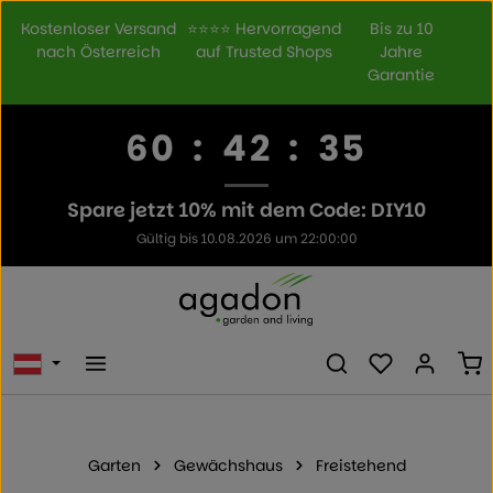
Zum Hauptinhalt springen
Kostenloser Versand
⭐⭐⭐⭐ Hervorragend
Bis zu 10
nach Österreich
auf Trusted Shops
Jahre
Garantie
60
:
42
:
34
Spare jetzt 10% mit dem Code: DIY10
Gültig bis 10.08.2026 um 22:00:00
Du hast 0 Prod
Wa
Garten
Gewächshaus
Freistehend