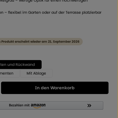
kelgrau – wertige Optik für einen hochwertigen
n – flexibel im Garten oder auf der Terrasse platzierbar
s Produkt erscheint wieder am 21. September 2026
enten und Rückwand
ementen
Mit Ablage
Geben Sie den gewünschten Wert ein od
In den Warenkorb