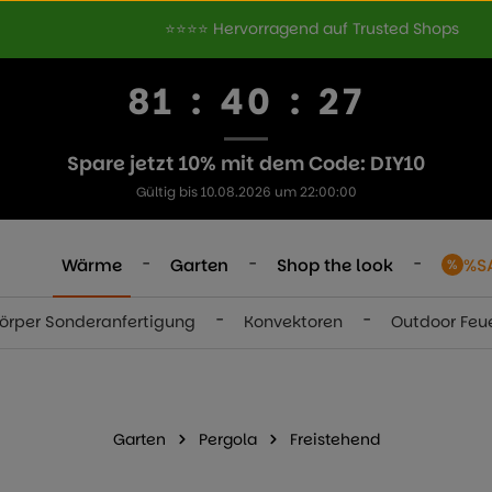
⭐⭐⭐⭐ Hervorragend auf Trusted Shops
81
:
40
:
26
Spare jetzt 10% mit dem Code: DIY10
Gültig bis 10.08.2026 um 22:00:00
-
-
-
Wärme
Garten
Shop the look
%S
-
-
örper Sonderanfertigung
Konvektoren
Outdoor Feu
Garten
Pergola
Freistehend