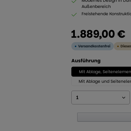
Modernes Design in Dun
Außenbereich
Freistehende Konstruktio
Regulärer Preis:
1.889,00 €
Versandkostenfrei
Diese
auswählen
Ausführung
Mit Ablage, Seitenelem
Mit Ablage und Seitenel
Produkt Anzahl: 