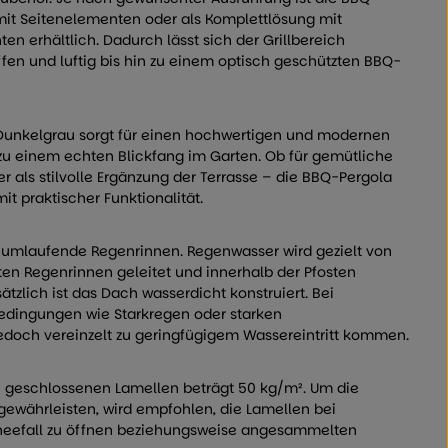
 mit Seitenelementen oder als Komplettlösung mit
 erhältlich. Dadurch lässt sich der Grillbereich
offen und luftig bis hin zu einem optisch geschützten BBQ-
Dunkelgrau sorgt für einen hochwertigen und modernen
zu einem echten Blickfang im Garten. Ob für gemütliche
r als stilvolle Ergänzung der Terrasse – die BBQ-Pergola
t praktischer Funktionalität.
 umlaufende Regenrinnen. Regenwasser wird gezielt von
rten Regenrinnen geleitet und innerhalb der Pfosten
sätzlich ist das Dach wasserdicht konstruiert. Bei
dingungen wie Starkregen oder starken
doch vereinzelt zu geringfügigem Wassereintritt kommen.
 geschlossenen Lamellen beträgt 50 kg/m². Um die
 gewährleisten, wird empfohlen, die Lamellen bei
eefall zu öffnen beziehungsweise angesammelten