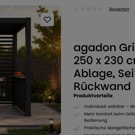
Bewerten
Durchschnittliche Bewertung
agadon Gri
250 x 230 
Ablage, Se
Rückwand
Produktvorteile
Individuell wählbar – d
Mehr Komfort beim Grill
Bedienung
Praktische Ablageflächen