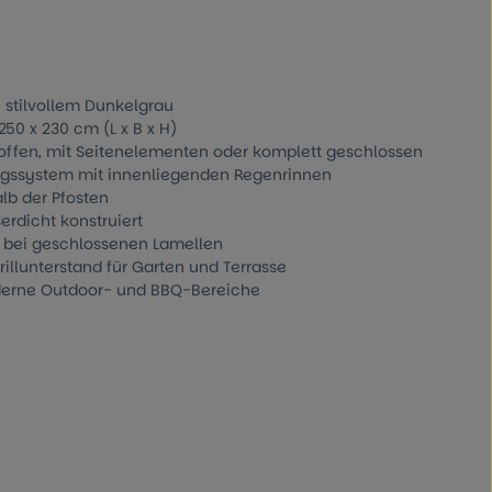
 stilvollem Dunkelgrau
50 x 230 cm (L x B x H)
 offen, mit Seitenelementen oder komplett geschlossen
ungssystem mit innenliegenden Regenrinnen
lb der Pfosten
erdicht konstruiert
² bei geschlossenen Lamellen
rillunterstand für Garten und Terrasse
oderne Outdoor- und BBQ-Bereiche