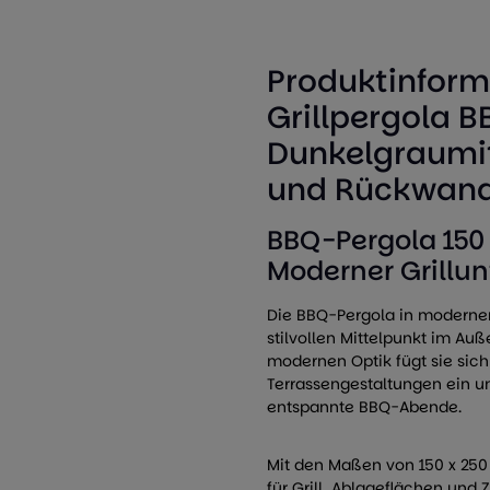
Produktinfor
Grillpergola B
Dunkelgraumit
und Rückwand
BBQ-Pergola 150 
Moderner Grillu
Die BBQ-Pergola in modernem
stilvollen Mittelpunkt im Auß
modernen Optik fügt sie sic
Terrassengestaltungen ein un
entspannte BBQ-Abende.
Mit den Maßen von 150 x 250 x
für Grill, Ablageflächen und