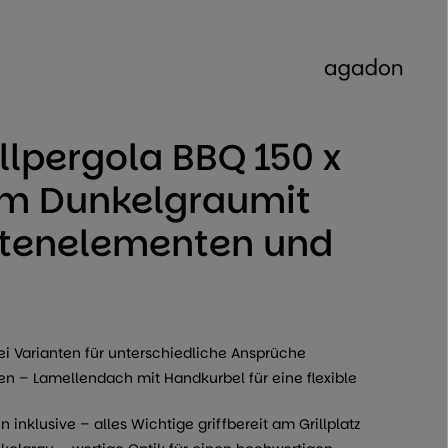
 von 0 von 5 Sternen
llpergola BBQ 150 x
cm Dunkelgraumit
itenelementen und
rei Varianten für unterschiedliche Ansprüche
en – Lamellendach mit Handkurbel für eine flexible
 inklusive – alles Wichtige griffbereit am Grillplatz