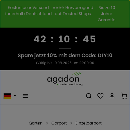
Zum Hauptinhalt springen
Kostenloser Versand
⭐⭐⭐⭐ Hervorragend
Bis zu 10
innerhalb Deutschland
auf Trusted Shops
Jahre
Garantie
42
:
10
:
45
Spare jetzt 10% mit dem Code: DIY10
Gültig bis 10.08.2026 um 22:00:00
Du hast 0 Prod
Wa
Garten
Carport
Einzelcarport