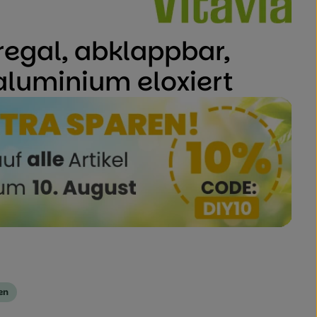
regal, abklappbar,
aluminium eloxiert
en