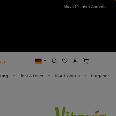
Bis zu 10 Jahre Garantie
Du hast 0 Produkte auf dem 
Warenkorb ent
ALE
-
-
-
rung
Licht & Feuer
%SALE Garten
Ratgeber
 von 0 von 5 Sternen