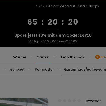
⭐⭐⭐⭐ Hervorragend auf Trusted Shops
65
:
20
:
20
Spare jetzt 10% mit dem Code: DIY10
Gültig bis 10.08.2026 um 22:00:00
-
-
-
Wärme
Garten
Shop the look
%S
-
-
-
Frühbeet
Komposter
Gartenhaus/Aufbewah
Bewerten
Durchschnittliche Bewertung