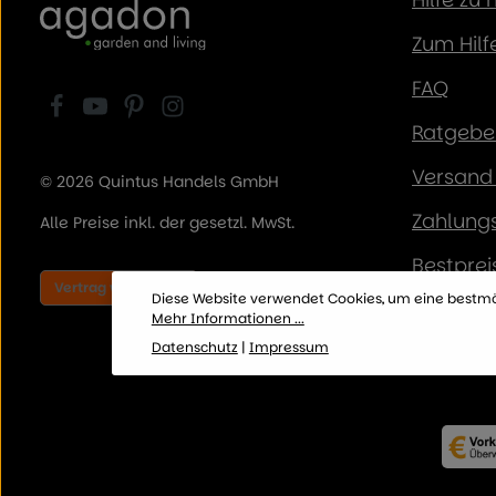
Zum Hilf
FAQ
Ratgeber
Versand 
© 2026 Quintus Handels GmbH
Zahlung
Alle Preise inkl. der gesetzl. MwSt.
Bestprei
Vertrag widerrufen
Diese Website verwendet Cookies, um eine bestmö
Mehr Informationen ...
Datenschutz
|
Impressum