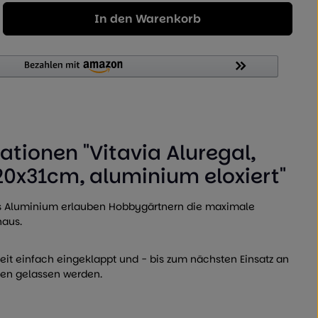
Geben Sie den gewünschten Wert ein od
In den Warenkorb
tionen "Vitavia Aluregal,
20x31cm, aluminium eloxiert"
s Aluminium erlauben Hobbygärtnern die maximale
aus.
zeit einfach eingeklappt und - bis zum nächsten Einsatz an
n gelassen werden.