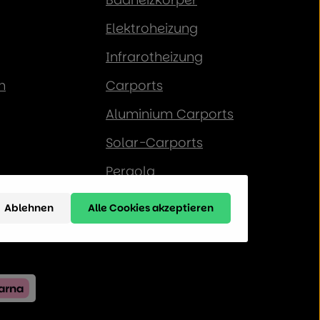
Elektroheizung
Infrarotheizung
n
Carports
Aluminium Carports
Solar-Carports
Pergola
Gewächshaus
Ablehnen
Alle Cookies akzeptieren
Hochbeet