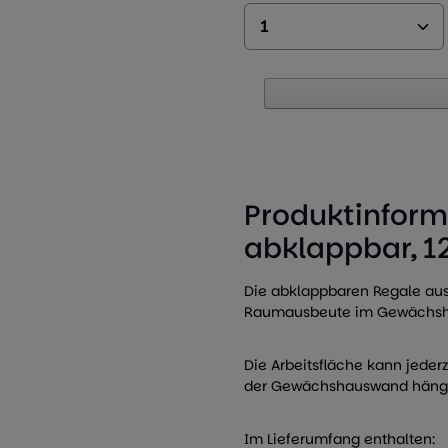
Produkt Anzahl: 
Produktinforma
abklappbar, 1
Die abklappbaren Regale au
Raumausbeute im Gewächsh
Die Arbeitsfläche kann jeder
der Gewächshauswand hänge
Im Lieferumfang enthalten: