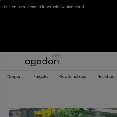
um Hauptinhalt springen
Zur Hauptnavigation springen
Kostenloser Versand innerhalb Deutschland
-
-
-
Carport
Pergola
Gewächshaus
Hochbeet
Bildergalerie überspringen