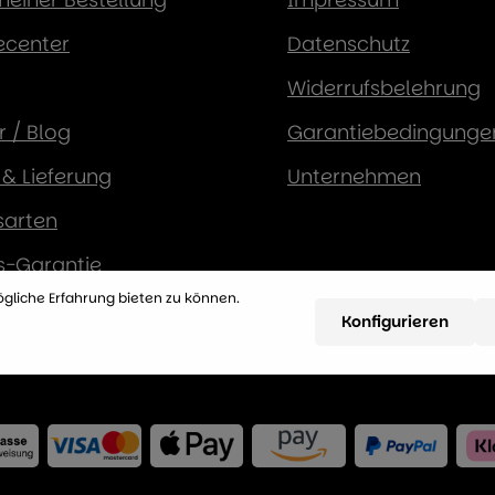
ecenter
Datenschutz
Widerrufsbelehrung
 / Blog
Garantiebedingunge
& Lieferung
Unternehmen
sarten
s-Garantie
gliche Erfahrung bieten zu können.
Konfigurieren