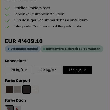
Stabiler Problemlöser
Schlanke Stützenkonstruktion
Zuverlässiger Schutz bei Schnee und Sturm
Integrierte Dachrinne mit Regenfallrohr
Regulärer Preis:
EUR 4’409.10
Versandkostenfrei
Bestellware, Lieferzeit 14-16 Wochen
auswählen
Schneelast
75 kg/m²
100 kg/m²
137 kg/m²
auswählen
Farbe Carport
Mattbraun
Edelstahllook
Schwarz
Winterweiss
(Diese Option ist zurzeit nicht verfügbar.)
auswählen
Farbe Dach