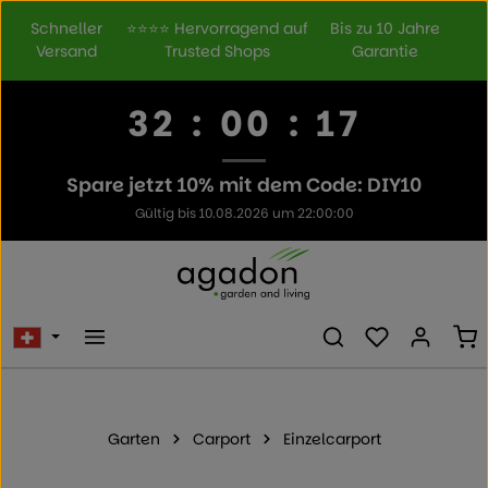
Zum Hauptinhalt springen
Schneller
⭐⭐⭐⭐ Hervorragend auf
Bis zu 10 Jahre
Versand
Trusted Shops
Garantie
32
:
00
:
17
Spare jetzt 10% mit dem Code: DIY10
Gültig bis 10.08.2026 um 22:00:00
Du hast 0 Prod
Wa
Garten
Carport
Einzelcarport