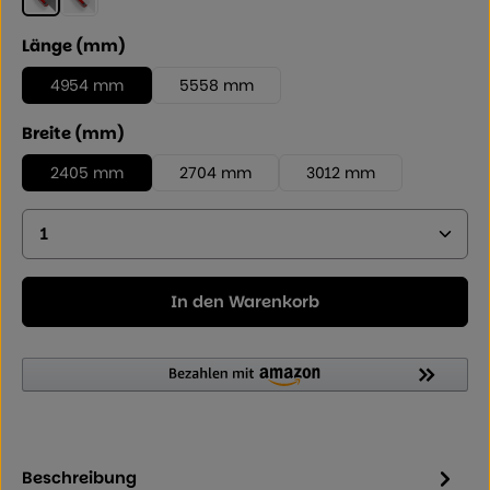
Rauchglasgrau
Klarmatt
auswählen
Länge (mm)
4954 mm
5558 mm
auswählen
Breite (mm)
2405 mm
2704 mm
3012 mm
Produkt Anzahl: Geben Sie den gewünschten Wer
In den Warenkorb
Beschreibung