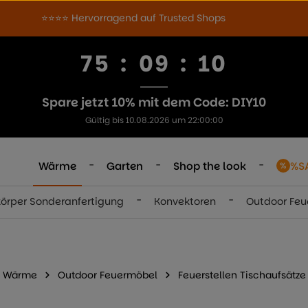
⭐⭐⭐⭐ Hervorragend auf Trusted Shops
75
:
09
:
10
Spare jetzt 10% mit dem Code: DIY10
Gültig bis 10.08.2026 um 22:00:00
-
-
-
Wärme
Garten
Shop the look
%S
-
-
körper Sonderanfertigung
Konvektoren
Outdoor Fe
Wärme
Outdoor Feuermöbel
Feuerstellen Tischaufsätze