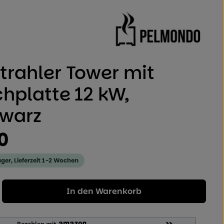
 von 0 von 5 Sternen
strahler Tower mit
hplatte 12 kW,
hwarz
0
ager, Lieferzeit 1-2 Wochen
Geben Sie den gewünschten Wert ein od
In den Warenkorb