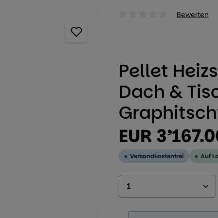
Bewerten
Durchschnittliche Bewertung
Pellet Heiz
Dach & Tisc
Graphitsc
Regulärer Preis:
EUR 3’167.0
Versandkostenfrei
Auf L
Produkt Anzahl: 