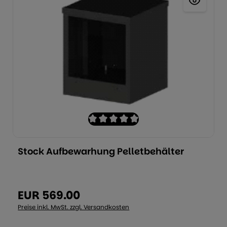
Durchschnittliche Bewertung von 0 von
on 5 Sternen
Stock Aufbewarhung Pelletbehälter
Produkt Anzahl: Geben Sie den gew
wünschten Wert ein oder benutzen Sie
EUR 569.00
Regulärer Preis:
Preise inkl. MwSt. zzgl. Versandkosten