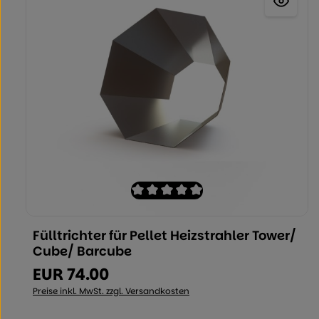
Durchschnittliche Bewertung von 0 v
Fülltrichter für Pellet Heizstrahler Tower/
Produkt Anzahl: Geben Sie den ge
Cube/ Barcube
EUR 74.00
Regulärer Preis:
Preise inkl. MwSt. zzgl. Versandkosten