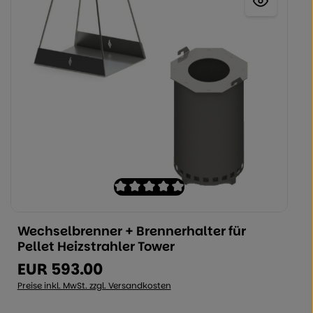
 5 Sternen
Durchschnittliche Bewertung von 0 von 
ünschten Wert ein oder benutzen Sie 
 die Schaltflächen um die Anzahl zu e
Wechselbrenner + Brennerhalter für
Produkt Anzahl: Geben Sie den gewü
Pellet Heizstrahler Tower
EUR 593.00
Regulärer Preis:
Preise inkl. MwSt. zzgl. Versandkosten