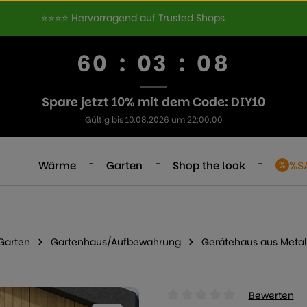
⭐⭐⭐⭐ Hervorragend auf Trusted Shops
60
:
03
:
07
Spare jetzt 10% mit dem Code: DIY10
Gültig bis 10.08.2026 um 22:00:00
-
-
-
Wärme
Garten
Shop the look
%S
Garten
Gartenhaus/Aufbewahrung
Gerätehaus aus Metal
Bewerten