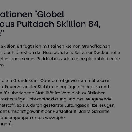
ationen "Globel
us Pultdach Skillion 84,
"
Skillion 84 fügt sich mit seinen kleinen Grundflächen
en, auch direkt an der Hauswand ein. Bei einer Deckenhöhe
tet es dank seines Pultdaches zudem eine gleichbleibende
m.
und ein Grundriss im Querformat gewähren mühelosen
. Feuerverzinkter Stahl in feinrippigen Paneelen und
n für überlegene Stabilität im Vergleich zu üblichen
 mehrstufige Einbrennlackierung und der weitgehende
nststoff, so z.B. durch gestanzte Lüftungsschlitze, zeugen
ht umsonst gewährt der Hersteller 15 Jahre Garantie
iebedingungen unter: www.eph-
ngen).