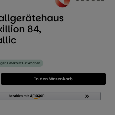
 von 0 von 5 Sternen
allgerätehaus
illion 84,
llic
ager, Lieferzeit 1-2 Wochen
Geben Sie den gewünschten Wert ein od
In den Warenkorb