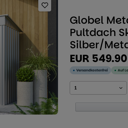
Durchschnittliche Bewertung
Globel Met
Pultdach Sk
Silber/Meta
Regulärer Preis:
EUR 549.90
Versandkostenfrei
Auf L
Produkt Anzahl: 