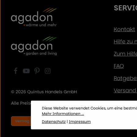
SERVI
Kontakt
Hilfe zu
Zum Hilf
FAQ
Ratgeber
Versand 
© 2026 Quintus Handels GmbH
Zahlung
Alle Preise inkl. der gesetzl. MwSt.
Diese Website verwendet Cookies, um eine bestmö
Bestprei
Mehr Informationen ...
Vertrag widerrufen
Datenschutz
|
Impressum