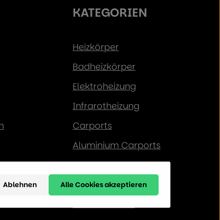
KATEGORIEN
Heizkörper
Badheizkörper
Elektroheizung
Infrarotheizung
n
Carports
Aluminium Carports
Solar-Carports
Pergola
Ablehnen
Alle Cookies akzeptieren
Gewächshaus