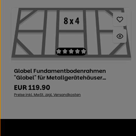
Produktgalerie überspringen
Durchschnittliche Bewertung von 0 v
Globel Fundamentbodenrahmen
Produkt Anzahl: Geben Sie den ge
"Globel" für Metallgerätehäuser
Gartenmananger Dream 8x4
EUR 119.90
Regulärer Preis:
Preise inkl. MwSt. zzgl. Versandkosten