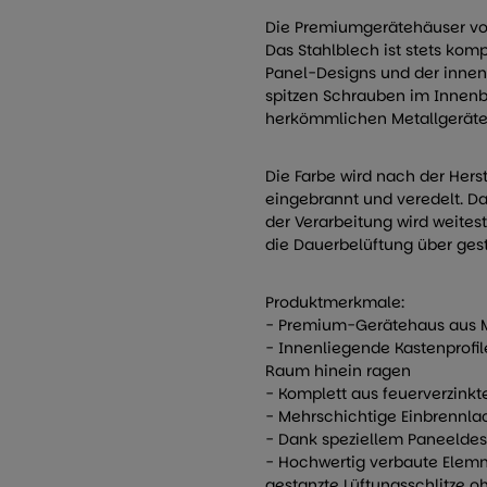
Die Premiumgerätehäuser von
Das Stahlblech ist stets komp
Panel-Designs und der innen v
spitzen Schrauben im Innenbe
herkömmlichen Metallgerätehä
Die Farbe wird nach der Hers
eingebrannt und veredelt. Da
der Verarbeitung wird weitestg
die Dauerbelüftung über gest
Produktmerkmale:
- Premium-Gerätehaus aus Me
- Innenliegende Kastenprofil
Raum hinein ragen
- Komplett aus feuerverzinkte
- Mehrschichtige Einbrennlac
- Dank speziellem Paneeldes
- Hochwertig verbaute Elemn
gestanzte Lüftungsschlitze o