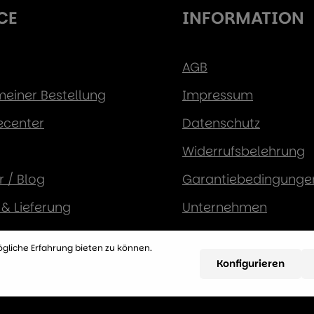
CE
INFORMATION
AGB
 meiner Bestellung
Impressum
ecenter
Datenschutz
Widerrufsbelehrung
 / Blog
Garantiebedingunge
& Lieferung
Unternehmen
sarten
gliche Erfahrung bieten zu können.
s-Garantie
Konfigurieren