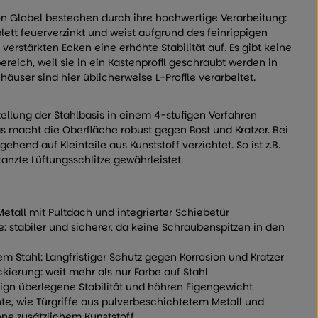
 Globel bestechen durch ihre hochwertige Verarbeitung:
lett feuerverzinkt und weist aufgrund des feinrippigen
erstärkten Ecken eine erhöhte Stabilität auf. Es gibt keine
reich, weil sie in ein Kastenprofil geschraubt werden in
user sind hier üblicherweise L-Profile verarbeitet.
tellung der Stahlbasis in einem 4-stufigen Verfahren
s macht die Oberfläche robust gegen Rost und Kratzer. Bei
ehend auf Kleinteile aus Kunststoff verzichtet. So ist z.B.
anzte Lüftungsschlitze gewährleistet.
tall mit Pultdach und integrierter Schiebetür
e: stabiler und sicherer, da keine Schraubenspitzen in den
m Stahl: Langfristiger Schutz gegen Korrosion und Kratzer
kierung: weit mehr als nur Farbe auf Stahl
ign überlegene Stabilität und höhren Eigengewicht
te, wie Türgriffe aus pulverbeschichtetem Metall und
hne zusätzlichem Kunststoff