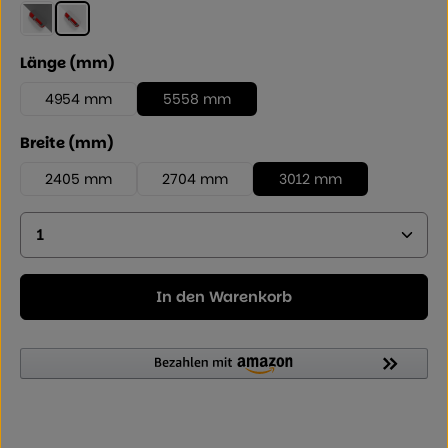
Rauchglasgrau
Klarmatt
auswählen
Länge (mm)
4954 mm
5558 mm
auswählen
Breite (mm)
2405 mm
2704 mm
3012 mm
Produkt Anzahl: Geben Sie den gewünschten Wer
In den Warenkorb