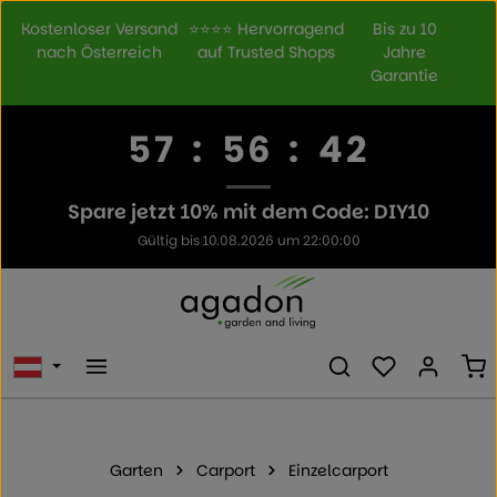
Zum Hauptinhalt springen
Kostenloser Versand
⭐⭐⭐⭐ Hervorragend
Bis zu 10
nach Österreich
auf Trusted Shops
Jahre
Garantie
57
:
56
:
42
Spare jetzt 10% mit dem Code: DIY10
Gültig bis 10.08.2026 um 22:00:00
Du hast 0 Prod
Wa
Garten
Carport
Einzelcarport