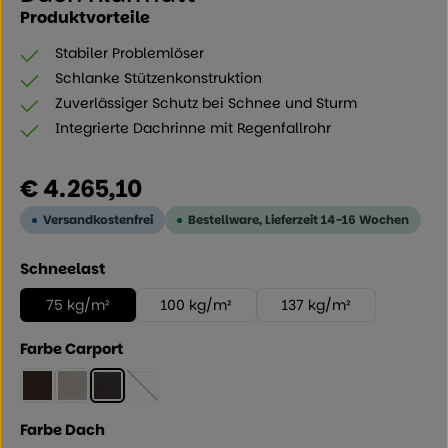
Produktvorteile
Stabiler Problemlöser
Schlanke Stützenkonstruktion
Zuverlässiger Schutz bei Schnee und Sturm
Integrierte Dachrinne mit Regenfallrohr
Regulärer Preis:
€ 4.265,10
Versandkostenfrei
Bestellware, Lieferzeit 14-16 Wochen
auswählen
Schneelast
75 kg/m²
100 kg/m²
137 kg/m²
auswählen
Farbe Carport
Mattbraun
Edelstahllook
Schwarz
Winterweiss
(Diese Option ist zurzeit nicht verfügbar.)
auswählen
Farbe Dach